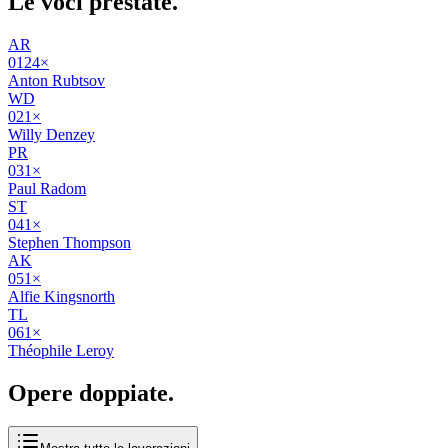
Le voci
prestate
.
AR
01
24
×
Anton Rubtsov
WD
02
1
×
Willy Denzey
PR
03
1
×
Paul Radom
ST
04
1
×
Stephen Thompson
AK
05
1
×
Alfie Kingsnorth
TL
06
1
×
Théophile Leroy
Opere
doppiate
.