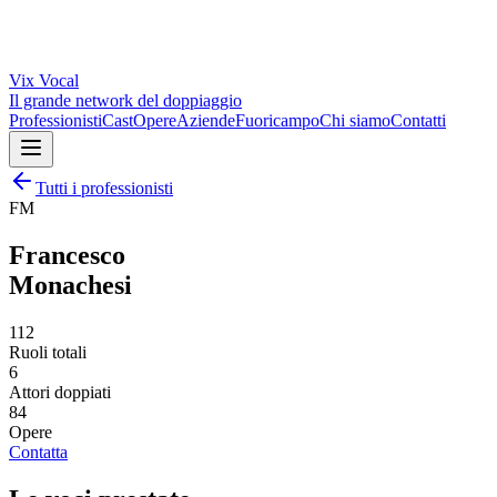
Vix
Vocal
Il grande network del doppiaggio
Professionisti
Cast
Opere
Aziende
Fuoricampo
Chi siamo
Contatti
Tutti i professionisti
FM
Francesco
Monachesi
112
Ruoli totali
6
Attori doppiati
84
Opere
Contatta