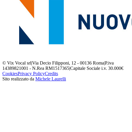
© Vix Vocal srl
|
Via Decio Filipponi, 12 - 00136 Roma
|
P.iva
14389821001 - N.Rea RM1517365
|
Capitale Sociale i.v. 30.000€
Cookies
Privacy Policy
Credits
Sito realizzato da
Michele Laurelli