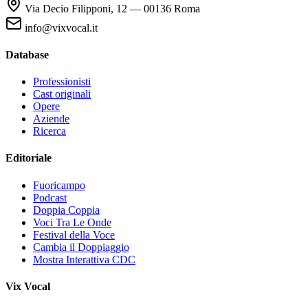
Via Decio Filipponi, 12 — 00136 Roma
info@vixvocal.it
Database
Professionisti
Cast originali
Opere
Aziende
Ricerca
Editoriale
Fuoricampo
Podcast
Doppia Coppia
Voci Tra Le Onde
Festival della Voce
Cambia il Doppiaggio
Mostra Interattiva CDC
Vix Vocal