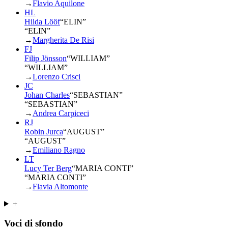
→
Flavio Aquilone
HL
Hilda Lööf
“
ELIN
”
“ELIN”
→
Margherita De Risi
FJ
Filip Jönsson
“
WILLIAM
”
“WILLIAM”
→
Lorenzo Crisci
JC
Johan Charles
“
SEBASTIAN
”
“SEBASTIAN”
→
Andrea Carpiceci
RJ
Robin Jurca
“
AUGUST
”
“AUGUST”
→
Emiliano Ragno
LT
Lucy Ter Berg
“
MARIA CONTI
”
“MARIA CONTI”
→
Flavia Altomonte
+
Voci di sfondo