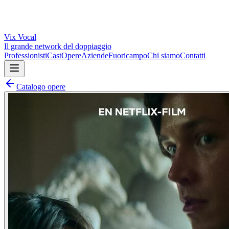
Vix
Vocal
Il grande network del doppiaggio
Professionisti
Cast
Opere
Aziende
Fuoricampo
Chi siamo
Contatti
Catalogo opere