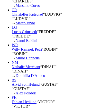
“CHARLES”
→
Massimo Corvo
CR
Christoffer Rigeblad
“
LUDVIG
”
“LUDVIG”
→
Marco Vivio
LG
Lucas Grimstedt
“
FREDDE
”
“FREDDE”
→
Nanni Baldini
WR
Willy Ramnek Petri
“
ROBIN
”
“ROBIN”
→
Mirko Cannella
NM
Nathalie Merchant
“
DINAH
”
“DINAH”
→
Domitilla D'Amico
Av
Arvid von Heland
“
GUSTAF
”
“GUSTAF”
→
Alex Polidori
FH
Fabian Hedlund
“
VICTOR
”
“VICTOR”