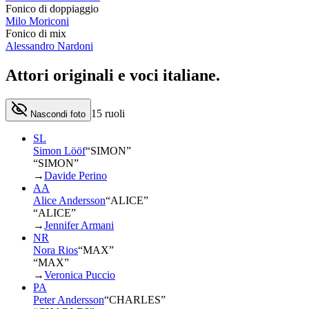
Fonico di doppiaggio
Milo Moriconi
Fonico di mix
Alessandro Nardoni
Attori originali e
voci italiane
.
15
ruoli
Nascondi foto
SL
Simon Lööf
“
SIMON
”
“SIMON”
→
Davide Perino
AA
Alice Andersson
“
ALICE
”
“ALICE”
→
Jennifer Armani
NR
Nora Rios
“
MAX
”
“MAX”
→
Veronica Puccio
PA
Peter Andersson
“
CHARLES
”