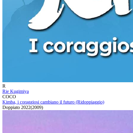
R
Rie Kugimiya
COCO
Kimba, i coraggiosi cambiano il futuro (Ridoppiaggio)
Doppiato
2022
(
2009
)