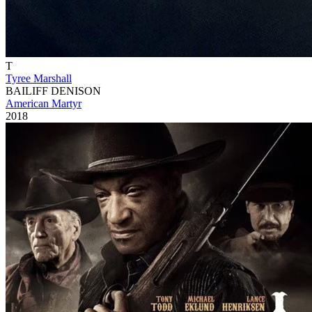
T
Tyree Marshall
BAILIFF DENISON
American Martyr
2018