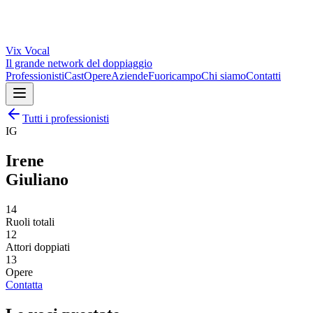
Vix
Vocal
Il grande network del doppiaggio
Professionisti
Cast
Opere
Aziende
Fuoricampo
Chi siamo
Contatti
Tutti i professionisti
IG
Irene
Giuliano
14
Ruoli totali
12
Attori doppiati
13
Opere
Contatta