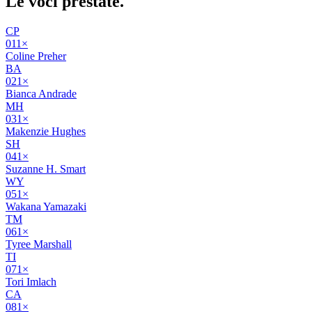
Le voci
prestate
.
CP
01
1
×
Coline Preher
BA
02
1
×
Bianca Andrade
MH
03
1
×
Makenzie Hughes
SH
04
1
×
Suzanne H. Smart
WY
05
1
×
Wakana Yamazaki
TM
06
1
×
Tyree Marshall
TI
07
1
×
Tori Imlach
CA
08
1
×