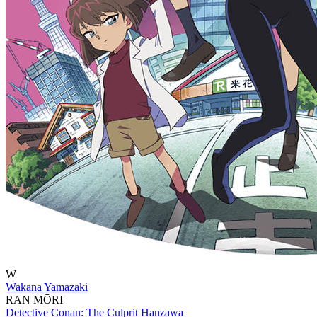
W
Wakana Yamazaki
RAN MŌRI
Detective Conan: The Culprit Hanzawa