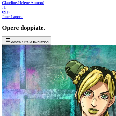
Claudine-Helene Aumord
JL
09
1
×
June Laporte
Opere
doppiate
.
Mostra tutte le lavorazioni