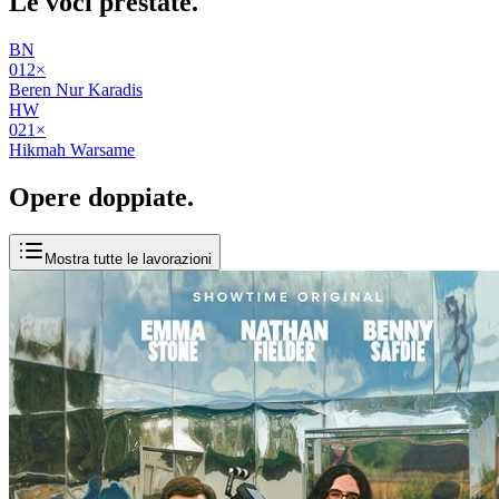
Le voci
prestate
.
BN
01
2
×
Beren Nur Karadis
HW
02
1
×
Hikmah Warsame
Opere
doppiate
.
Mostra tutte le lavorazioni