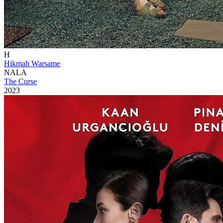
H
Hikmah Warsame
NALA
The Curse
2023