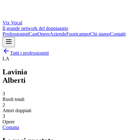
Vix
Vocal
Il grande network del doppiaggio
Professionisti
Cast
Opere
Aziende
Fuoricampo
Chi siamo
Contatti
Tutti i professionisti
LA
Lavinia
Alberti
3
Ruoli totali
2
Attori doppiati
3
Opere
Contatta