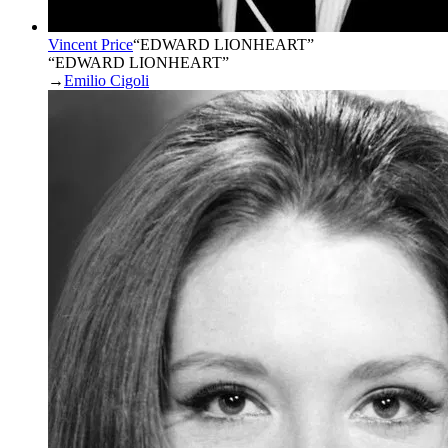
Vincent Price
“
EDWARD LIONHEART
”
“EDWARD LIONHEART”
→
Emilio Cigoli