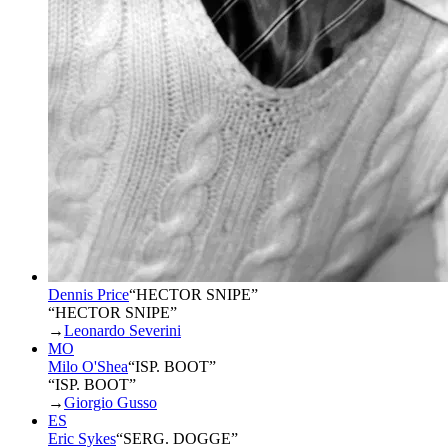
Dennis Price
“
HECTOR SNIPE
”
“HECTOR SNIPE”
→
Leonardo Severini
MO
Milo O'Shea
“
ISP. BOOT
”
“ISP. BOOT”
→
Giorgio Gusso
ES
Eric Sykes
“
SERG. DOGGE
”