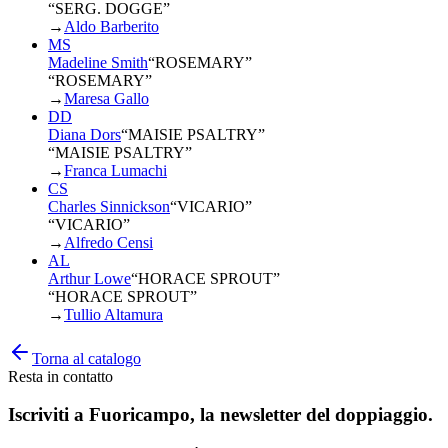
“SERG. DOGGE”
→
Aldo Barberito
MS
Madeline Smith
“
ROSEMARY
”
“ROSEMARY”
→
Maresa Gallo
DD
Diana Dors
“
MAISIE PSALTRY
”
“MAISIE PSALTRY”
→
Franca Lumachi
CS
Charles Sinnickson
“
VICARIO
”
“VICARIO”
→
Alfredo Censi
AL
Arthur Lowe
“
HORACE SPROUT
”
“HORACE SPROUT”
→
Tullio Altamura
Torna al catalogo
Resta in contatto
Iscriviti a
Fuoricampo
, la newsletter del doppiaggio.