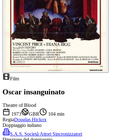
Film
Oscar insanguinato
Theatre of Blood
1973
GBR
104
min
Regia
Douglas Hickox
Doppiaggio italiano
S.A.S. Società Attori Sincronizzatori
Direzione del doppiaggio