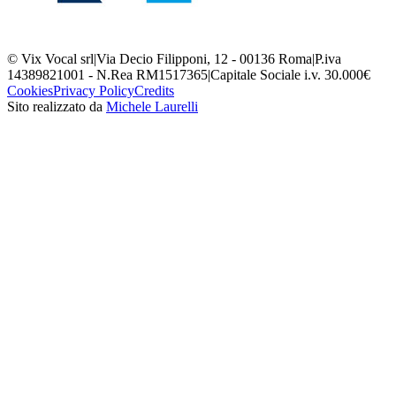
© Vix Vocal srl
|
Via Decio Filipponi, 12 - 00136 Roma
|
P.iva
14389821001 - N.Rea RM1517365
|
Capitale Sociale i.v. 30.000€
Cookies
Privacy Policy
Credits
Sito realizzato da
Michele Laurelli