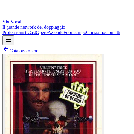
Vix
Vocal
Il grande network del doppiaggio
Professionisti
Cast
Opere
Aziende
Fuoricampo
Chi siamo
Contatti
Catalogo opere