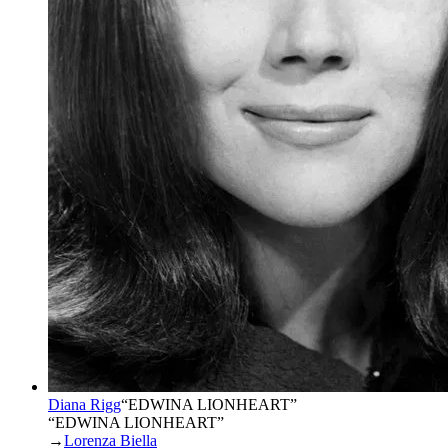
Diana Rigg
“
EDWINA LIONHEART
”
“EDWINA LIONHEART”
→
Lorenza Biella