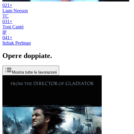
02
1
×
Liam Neeson
TC
03
1
×
Toni Cantó
IP
04
1
×
Itzhak Perlman
Opere
doppiate
.
Mostra tutte le lavorazioni