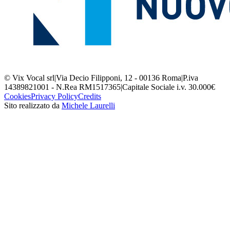
© Vix Vocal srl
|
Via Decio Filipponi, 12 - 00136 Roma
|
P.iva
14389821001 - N.Rea RM1517365
|
Capitale Sociale i.v. 30.000€
Cookies
Privacy Policy
Credits
Sito realizzato da
Michele Laurelli