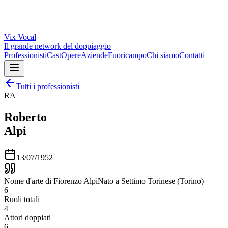
Vix
Vocal
Il grande network del doppiaggio
Professionisti
Cast
Opere
Aziende
Fuoricampo
Chi siamo
Contatti
Tutti i professionisti
RA
Roberto
Alpi
13/07/1952
Nome d'arte di Fiorenzo AlpiNato a Settimo Torinese (Torino)
6
Ruoli totali
4
Attori doppiati
6