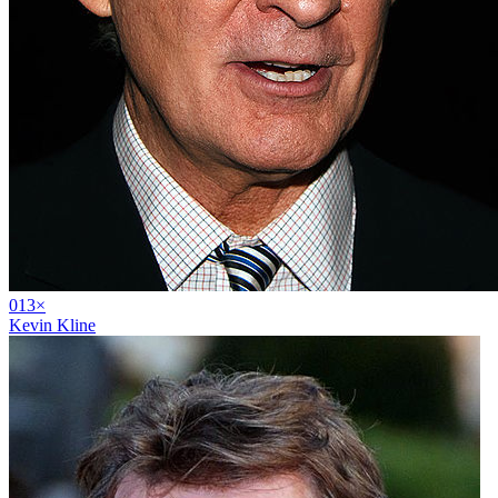
01
3
×
Kevin Kline