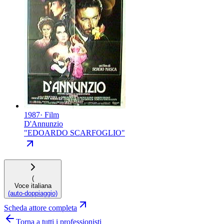
1987
·
Film
D'Annunzio
"
EDOARDO SCARFOGLIO
"
(
Voce italiana
(auto-doppiaggio)
Scheda attore completa
Torna a tutti i professionisti