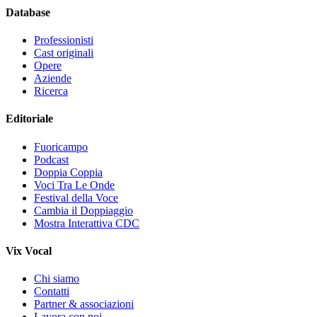
Database
Professionisti
Cast originali
Opere
Aziende
Ricerca
Editoriale
Fuoricampo
Podcast
Doppia Coppia
Voci Tra Le Onde
Festival della Voce
Cambia il Doppiaggio
Mostra Interattiva CDC
Vix Vocal
Chi siamo
Contatti
Partner & associazioni
Lavora con noi