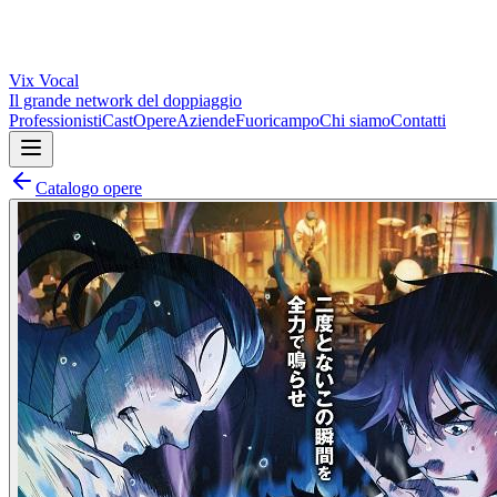
Vix
Vocal
Il grande network del doppiaggio
Professionisti
Cast
Opere
Aziende
Fuoricampo
Chi siamo
Contatti
Catalogo opere