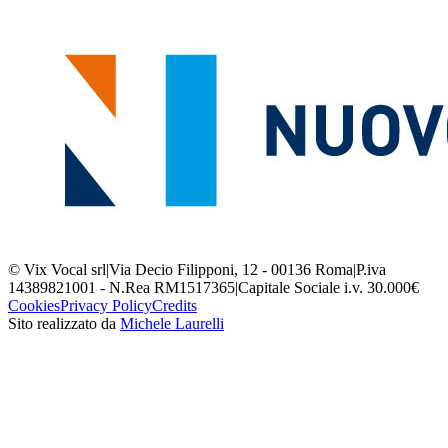
© Vix Vocal srl
|
Via Decio Filipponi, 12 - 00136 Roma
|
P.iva
14389821001 - N.Rea RM1517365
|
Capitale Sociale i.v. 30.000€
Cookies
Privacy Policy
Credits
Sito realizzato da
Michele Laurelli