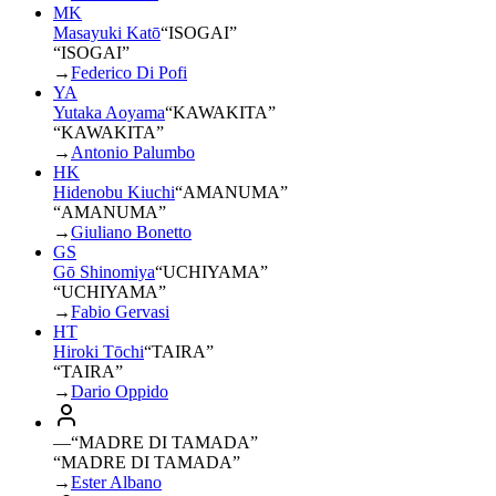
MK
Masayuki Katō
“
ISOGAI
”
“ISOGAI”
→
Federico Di Pofi
YA
Yutaka Aoyama
“
KAWAKITA
”
“KAWAKITA”
→
Antonio Palumbo
HK
Hidenobu Kiuchi
“
AMANUMA
”
“AMANUMA”
→
Giuliano Bonetto
GS
Gō Shinomiya
“
UCHIYAMA
”
“UCHIYAMA”
→
Fabio Gervasi
HT
Hiroki Tōchi
“
TAIRA
”
“TAIRA”
→
Dario Oppido
—
“
MADRE DI TAMADA
”
“MADRE DI TAMADA”
→
Ester Albano