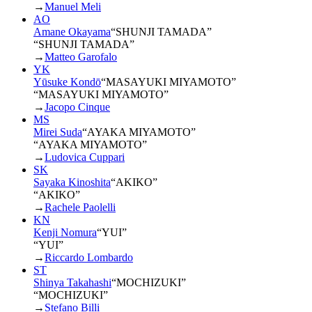
→
Manuel Meli
AO
Amane Okayama
“
SHUNJI TAMADA
”
“SHUNJI TAMADA”
→
Matteo Garofalo
YK
Yūsuke Kondō
“
MASAYUKI MIYAMOTO
”
“MASAYUKI MIYAMOTO”
→
Jacopo Cinque
MS
Mirei Suda
“
AYAKA MIYAMOTO
”
“AYAKA MIYAMOTO”
→
Ludovica Cuppari
SK
Sayaka Kinoshita
“
AKIKO
”
“AKIKO”
→
Rachele Paolelli
KN
Kenji Nomura
“
YUI
”
“YUI”
→
Riccardo Lombardo
ST
Shinya Takahashi
“
MOCHIZUKI
”
“MOCHIZUKI”
→
Stefano Billi