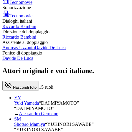
Tecnomovie
Sonorizzazione
Tecnomovie
Dialoghi italiani
Riccardo Bambini
Direzione del doppiaggio
Riccardo Bambini
Assistente al doppiaggio
Andreas Uzzauto
Davide De Luca
Fonico di doppiaggio
Davide De Luca
Attori originali e
voci italiane
.
15
ruoli
Nascondi foto
YY
Yuki Yamada
“
DAI MIYAMOTO
”
“DAI MIYAMOTO”
→
Alessandro Germano
SM
Shōtarō Mamiya
“
YUKINORI SAWABE
”
“YUKINORI SAWABE”