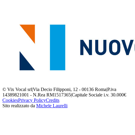
© Vix Vocal srl
|
Via Decio Filipponi, 12 - 00136 Roma
|
P.iva
14389821001 - N.Rea RM1517365
|
Capitale Sociale i.v. 30.000€
Cookies
Privacy Policy
Credits
Sito realizzato da
Michele Laurelli