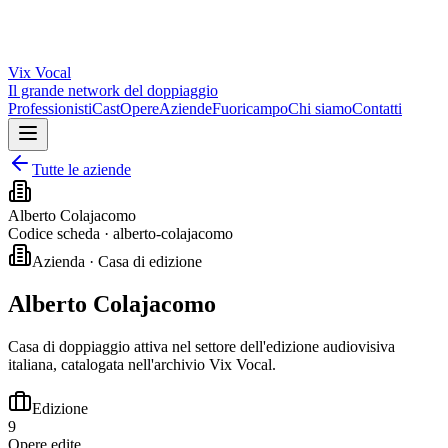
Vix
Vocal
Il grande network del doppiaggio
Professionisti
Cast
Opere
Aziende
Fuoricampo
Chi siamo
Contatti
Tutte le aziende
Alberto Colajacomo
Codice scheda ·
alberto-colajacomo
Azienda · Casa di edizione
Alberto Colajacomo
Casa di doppiaggio attiva nel settore dell'edizione audiovisiva
italiana, catalogata nell'archivio Vix Vocal.
Edizione
9
Opere edite