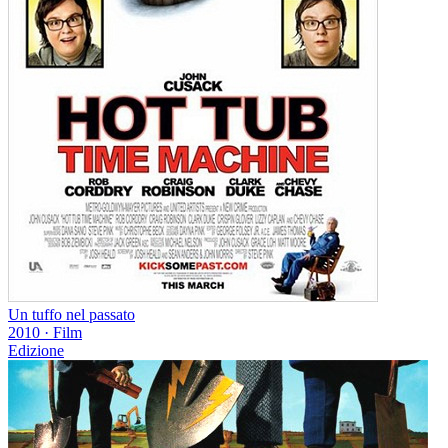
Un tuffo nel passato
2010
·
Film
Edizione