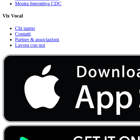
Mostra Interattiva CDC
Vix Vocal
Chi siamo
Contatti
Partner & associazioni
Lavora con noi