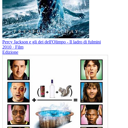
Percy Jackson e gli dei dell'Olimpo - Il ladro di fulmini
2010
·
Film
Edizione