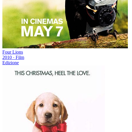
Four Lions
2010
·
Film
Edizione