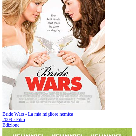
Bride Wars - La mia migliore nemica
2009
·
Film
Edizione