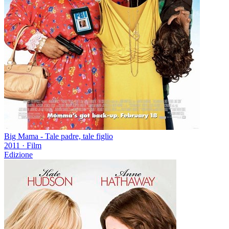
Big Mama - Tale padre, tale figlio
2011
·
Film
Edizione