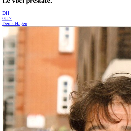
Le voci
prestate
.
DH
01
1
×
Derek Hagen