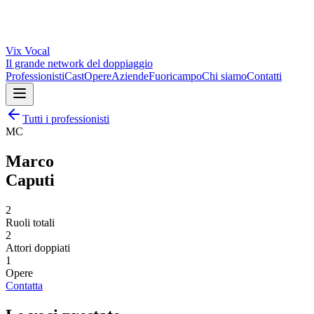
Vix
Vocal
Il grande network del doppiaggio
Professionisti
Cast
Opere
Aziende
Fuoricampo
Chi siamo
Contatti
Tutti i professionisti
MC
Marco
Caputi
2
Ruoli totali
2
Attori doppiati
1
Opere
Contatta