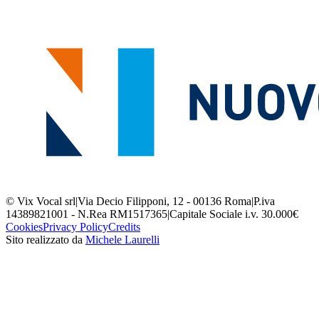
© Vix Vocal srl
|
Via Decio Filipponi, 12 - 00136 Roma
|
P.iva
14389821001 - N.Rea RM1517365
|
Capitale Sociale i.v. 30.000€
Cookies
Privacy Policy
Credits
Sito realizzato da
Michele Laurelli