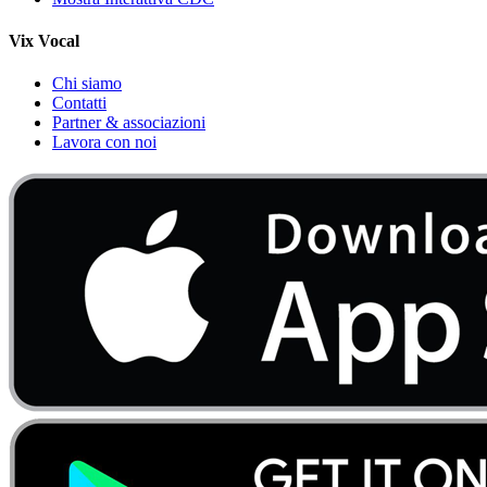
Vix Vocal
Chi siamo
Contatti
Partner & associazioni
Lavora con noi