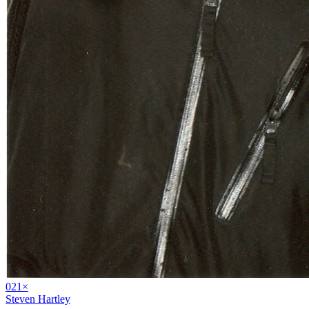
02
1
×
Steven Hartley