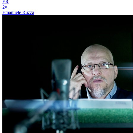
ER
2
×
Emanuele Ruzza