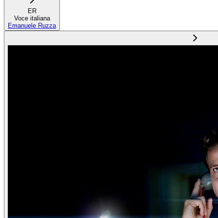
ER
Voce italiana
Emanuele Ruzza