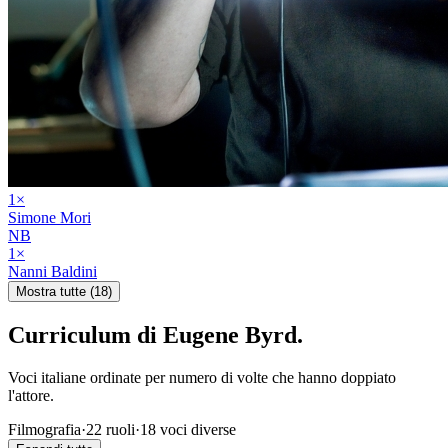
1
×
Simone Mori
NB
1
×
Nanni Baldini
Mostra tutte (18)
Curriculum di
Eugene Byrd
.
Voci italiane ordinate per numero di volte che hanno doppiato
l'attore.
Filmografia
·
22
ruoli
·
18
voci diverse