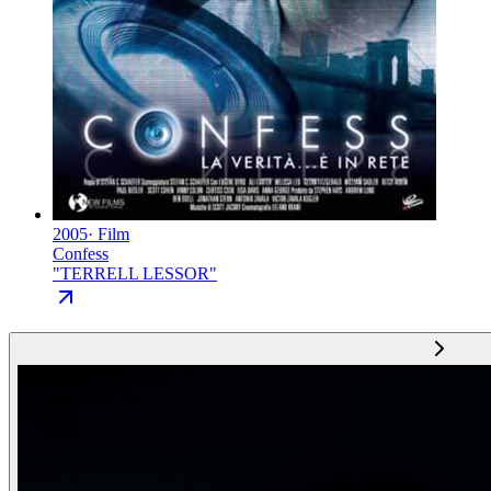
2005
·
Film
Confess
"
TERRELL LESSOR
"