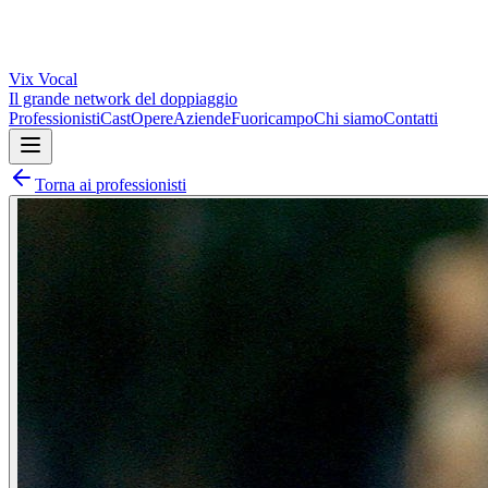
Vix
Vocal
Il grande network del doppiaggio
Professionisti
Cast
Opere
Aziende
Fuoricampo
Chi siamo
Contatti
Torna ai professionisti