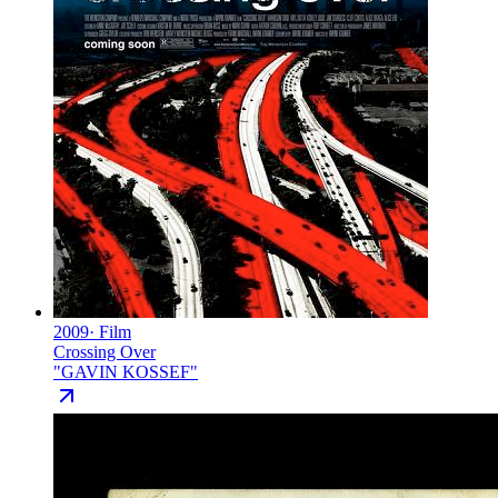
2009
·
Film
Crossing Over
"
GAVIN KOSSEF
"