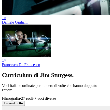
1
×
Daniele Giuliani
1
×
Francesco De Francesco
Curriculum di
Jim Sturgess
.
Voci italiane ordinate per numero di volte che hanno doppiato
l'attore.
Filmografia
·
27
ruoli
·
7
voci diverse
Espandi tutte