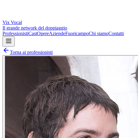
Vix
Vocal
Il grande network del doppiaggio
Professionisti
Cast
Opere
Aziende
Fuoricampo
Chi siamo
Contatti
Torna ai professionisti