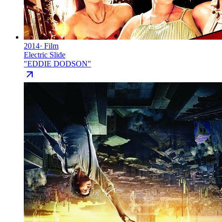
2014
·
Film
Electric Slide
"
EDDIE DODSON
"