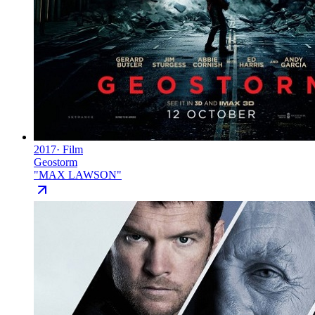
2017
·
Film
Geostorm
"
MAX LAWSON
"