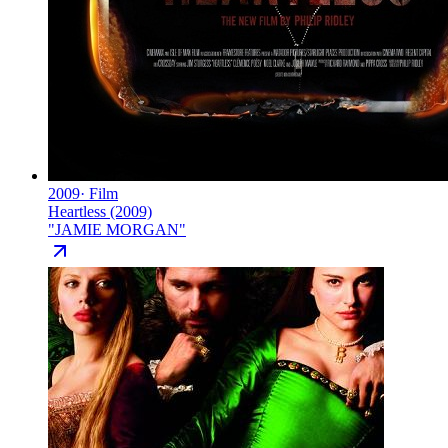
2009
·
Film
Heartless (2009)
"
JAMIE MORGAN
"