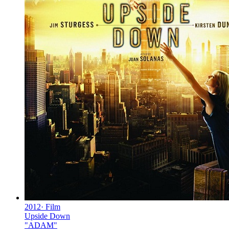
2012
·
Film
Upside Down
"
ADAM
"