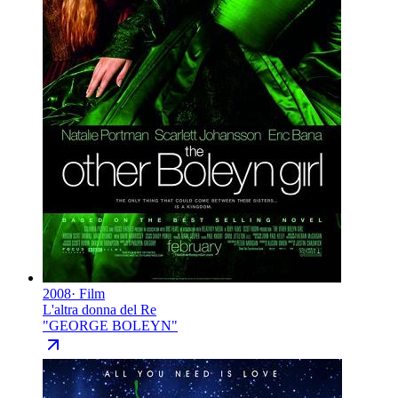
2008
·
Film
L'altra donna del Re
"
GEORGE BOLEYN
"