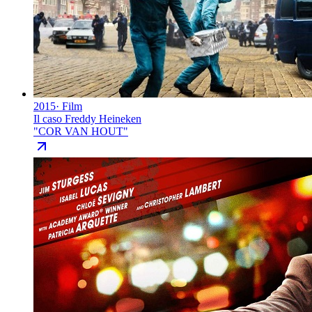
2015
·
Film
Il caso Freddy Heineken
"
COR VAN HOUT
"