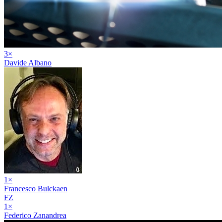
3
×
Davide Albano
1
×
Francesco Bulckaen
FZ
1
×
Federico Zanandrea