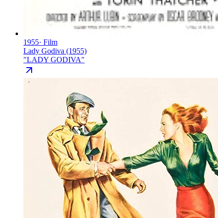
1955
·
Film
Lady Godiva (1955)
"
LADY GODIVA
"