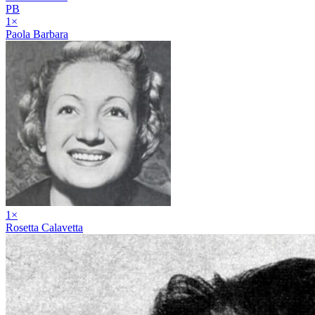
PB
1
×
Paola Barbara
1
×
Rosetta Calavetta