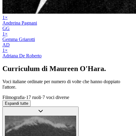
1
×
Andreina Pagnani
GG
1
×
Gemma Griarotti
AD
1
×
Adriana De Roberto
Curriculum di
Maureen O'Hara
.
Voci italiane ordinate per numero di volte che hanno doppiato
l'attore.
Filmografia
·
17
ruoli
·
7
voci diverse
Espandi tutte