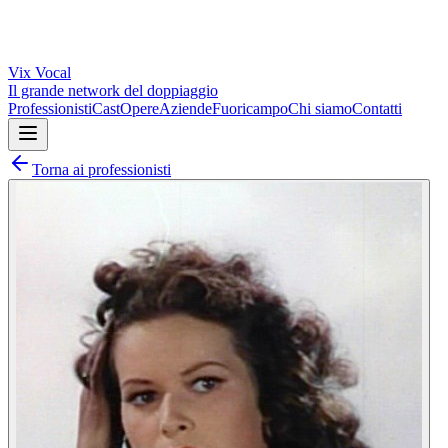
Vix
Vocal
Il grande network del doppiaggio
Professionisti
Cast
Opere
Aziende
Fuoricampo
Chi siamo
Contatti
Torna ai professionisti