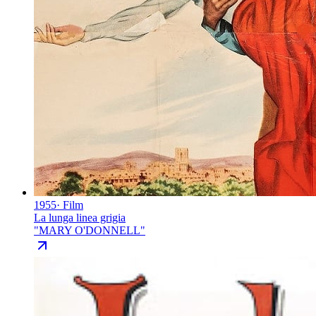
1955
·
Film
La lunga linea grigia
"
MARY O'DONNELL
"