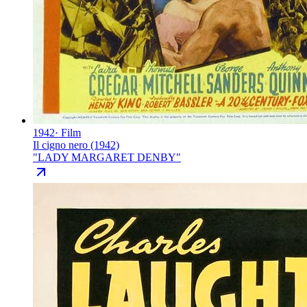
1942
·
Film
Il cigno nero (1942)
"
LADY MARGARET DENBY
"