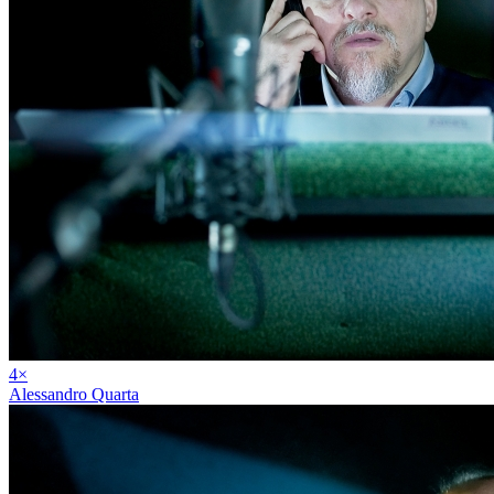
4
×
Alessandro Quarta