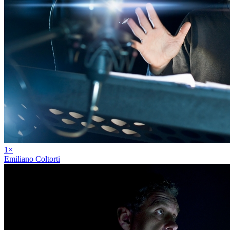
1
×
Emiliano Coltorti