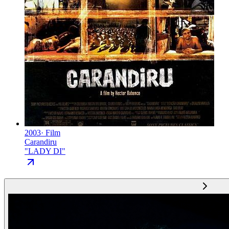
2003
·
Film
Carandiru
"
LADY DI
"