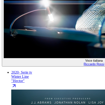
Voce italiana
Riccardo Rossi
2020
·
Serie tv
Winter Line
"
Hector
"