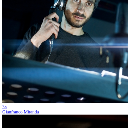
3
×
Gianfranco Miranda