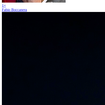
1
×
Fabio Boccanera