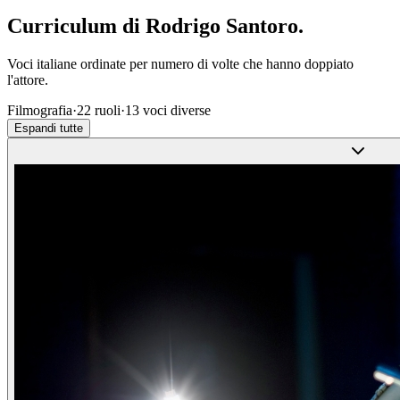
Curriculum di
Rodrigo Santoro
.
Voci italiane ordinate per numero di volte che hanno doppiato
l'attore.
Filmografia
·
22
ruoli
·
13
voci diverse
Espandi tutte