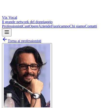
Vix
Vocal
Il grande network del doppiaggio
Professionisti
Cast
Opere
Aziende
Fuoricampo
Chi siamo
Contatti
Torna ai professionisti