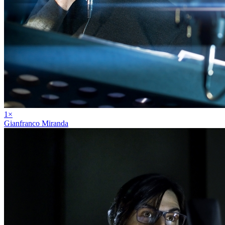
1
×
Gianfranco Miranda