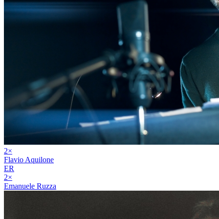
2
×
Flavio Aquilone
ER
2
×
Emanuele Ruzza