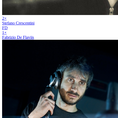
2
×
Stefano Crescentini
FD
1
×
Fabrizio De Flaviis