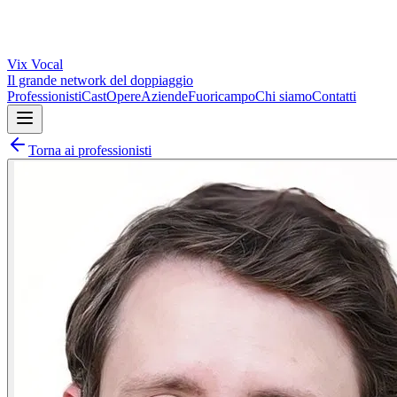
Vix
Vocal
Il grande network del doppiaggio
Professionisti
Cast
Opere
Aziende
Fuoricampo
Chi siamo
Contatti
Torna ai professionisti