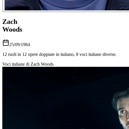
Zach
Woods
25/09/1984
12
ruoli in
12
opere doppiate in italiano,
8
voci italiane diverse.
Voci italiane di
Zach Woods