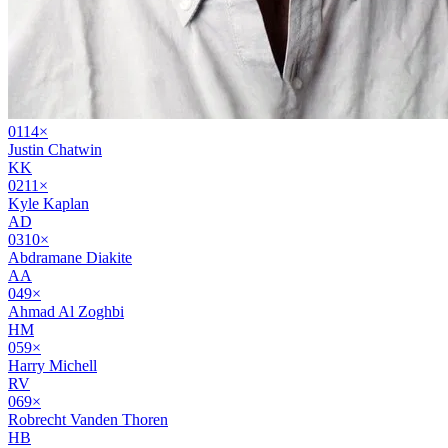
01
14
×
Justin Chatwin
KK
02
11
×
Kyle Kaplan
AD
03
10
×
Abdramane Diakite
AA
04
9
×
Ahmad Al Zoghbi
HM
05
9
×
Harry Michell
RV
06
9
×
Robrecht Vanden Thoren
HB