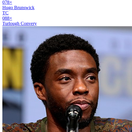
07
8
×
Hugo Brunswick
TC
08
8
×
Turlough Convery