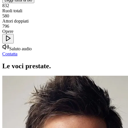
Leggi tutta la bio
832
Ruoli totali
580
Attori doppiati
796
Opere
Saluto audio
Contatta
Le voci
prestate
.