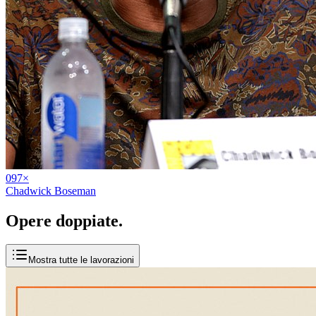
09
7
×
Chadwick Boseman
Opere
doppiate
.
Mostra tutte le lavorazioni