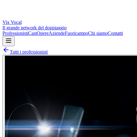
Vix
Vocal
Il grande network del doppiaggio
Professionisti
Cast
Opere
Aziende
Fuoricampo
Chi siamo
Contatti
Tutti i professionisti