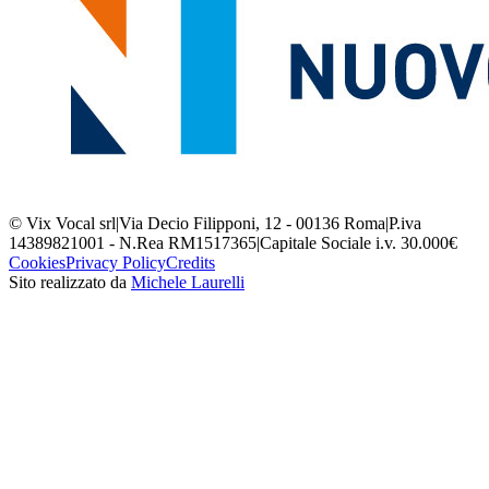
© Vix Vocal srl
|
Via Decio Filipponi, 12 - 00136 Roma
|
P.iva
14389821001 - N.Rea RM1517365
|
Capitale Sociale i.v. 30.000€
Cookies
Privacy Policy
Credits
Sito realizzato da
Michele Laurelli