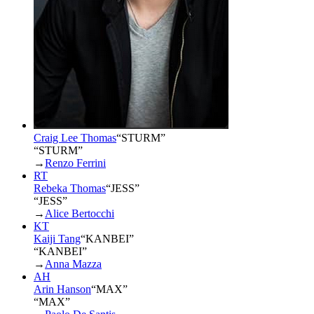
Craig Lee Thomas
“
STURM
”
“STURM”
→
Renzo Ferrini
RT
Rebeka Thomas
“
JESS
”
“JESS”
→
Alice Bertocchi
KT
Kaiji Tang
“
KANBEI
”
“KANBEI”
→
Anna Mazza
AH
Arin Hanson
“
MAX
”
“MAX”