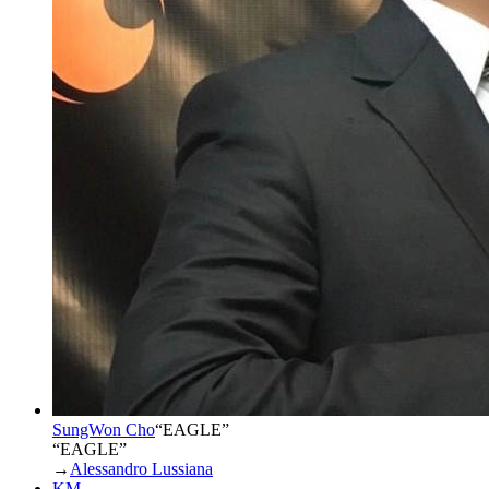
SungWon Cho
“
EAGLE
”
“EAGLE”
→
Alessandro Lussiana
KM