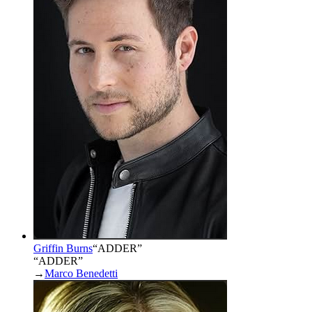
Griffin Burns
“
ADDER
”
“ADDER”
→
Marco Benedetti