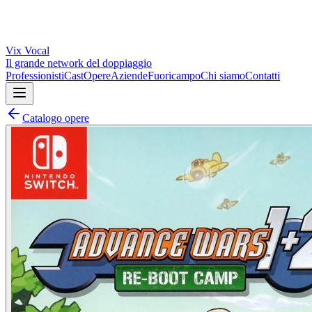
Vix
Vocal
Il grande network del doppiaggio
Professionisti
Cast
Opere
Aziende
Fuoricampo
Chi siamo
Contatti
Catalogo opere