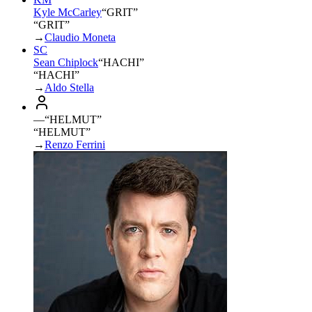
Kyle McCarley
“
GRIT
”
“GRIT”
→
Claudio Moneta
SC
Sean Chiplock
“
HACHI
”
“HACHI”
→
Aldo Stella
—
“
HELMUT
”
“HELMUT”
→
Renzo Ferrini