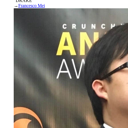
“DRAKE”
→
Francesco Mei