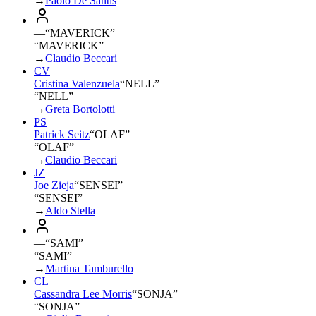
→
Paolo De Santis
—
“
MAVERICK
”
“MAVERICK”
→
Claudio Beccari
CV
Cristina Valenzuela
“
NELL
”
“NELL”
→
Greta Bortolotti
PS
Patrick Seitz
“
OLAF
”
“OLAF”
→
Claudio Beccari
JZ
Joe Zieja
“
SENSEI
”
“SENSEI”
→
Aldo Stella
—
“
SAMI
”
“SAMI”
→
Martina Tamburello
CL
Cassandra Lee Morris
“
SONJA
”
“SONJA”