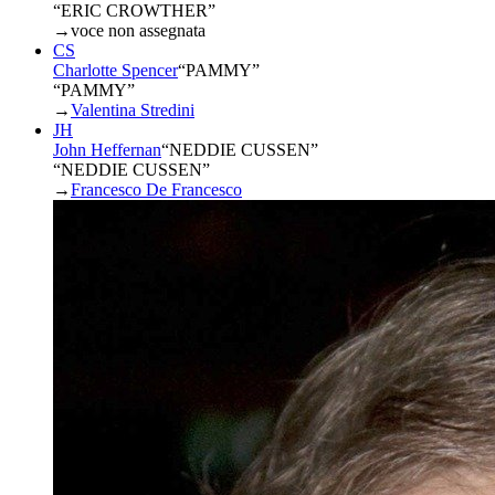
“ERIC CROWTHER”
→
voce non assegnata
CS
Charlotte Spencer
“
PAMMY
”
“PAMMY”
→
Valentina Stredini
JH
John Heffernan
“
NEDDIE CUSSEN
”
“NEDDIE CUSSEN”
→
Francesco De Francesco