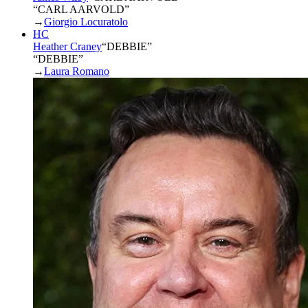
“CARL AARVOLD”
→
Giorgio Locuratolo
HC
Heather Craney
“
DEBBIE
”
“DEBBIE”
→
Laura Romano