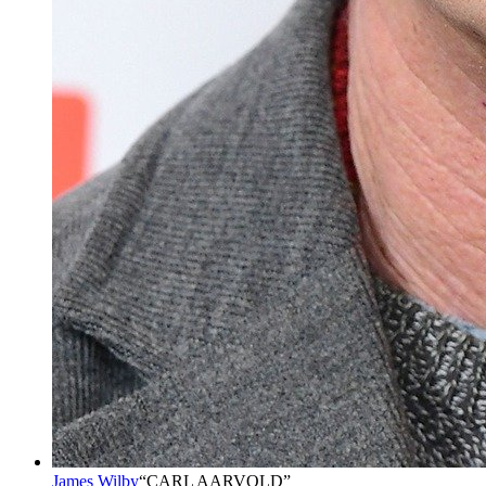
James Wilby
“
CARL AARVOLD
”