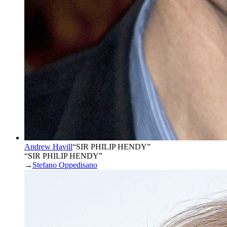
Andrew Havill
“
SIR PHILIP HENDY
”
“SIR PHILIP HENDY”
→
Stefano Oppedisano