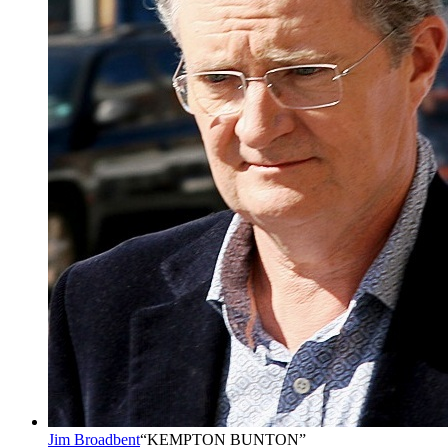
Jim Broadbent
“
KEMPTON BUNTON
”