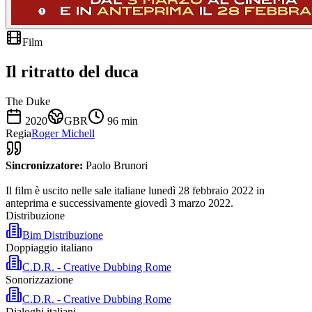
Film
Il ritratto del duca
The Duke
2020
GBR
96
min
Regia
Roger Michell
Sincronizzatore:
Paolo Brunori
Il film è uscito nelle sale italiane lunedì 28 febbraio 2022 in
anteprima e successivamente giovedì 3 marzo 2022.
Distribuzione
Bim Distribuzione
Doppiaggio italiano
C.D.R. - Creative Dubbing Rome
Sonorizzazione
C.D.R. - Creative Dubbing Rome
Dialoghi italiani