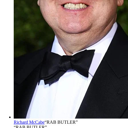
Richard McCabe
“
RAB BUTLER
”
“RAB BUTLER”