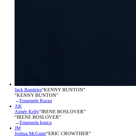
Jack Bandeira
“
KENNY BUNTON
”
“KENNY BUNTON”
→
Emanuele Ruzza
AK
Aimée Kelly
“
IRENE BOSLOVER
”
“IRENE BOSLOVER”
→
Emanuela Ionica
JM
Joshua McGuire
“
ERIC CROWTHER
”