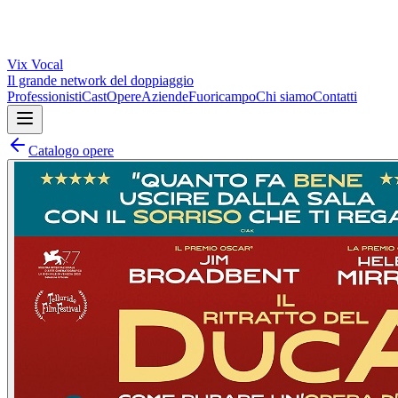
Vix
Vocal
Il grande network del doppiaggio
Professionisti
Cast
Opere
Aziende
Fuoricampo
Chi siamo
Contatti
Catalogo opere