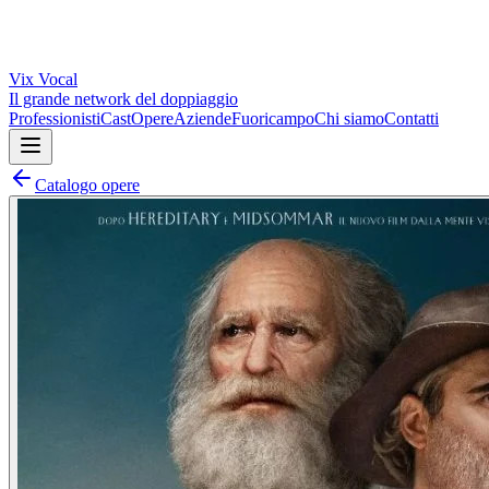
Vix
Vocal
Il grande network del doppiaggio
Professionisti
Cast
Opere
Aziende
Fuoricampo
Chi siamo
Contatti
Catalogo opere