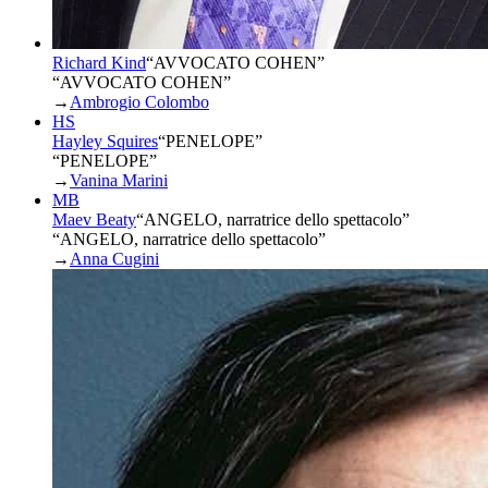
Richard Kind
“
AVVOCATO COHEN
”
“AVVOCATO COHEN”
→
Ambrogio Colombo
HS
Hayley Squires
“
PENELOPE
”
“PENELOPE”
→
Vanina Marini
MB
Maev Beaty
“
ANGELO, narratrice dello spettacolo
”
“ANGELO, narratrice dello spettacolo”
→
Anna Cugini