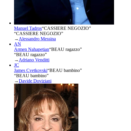
Manuel Tadros
“
CASSIERE NEGOZIO
”
“CASSIERE NEGOZIO”
→
Alessandro Messina
AN
Armen Nahapetian
“
BEAU ragazzo
”
“BEAU ragazzo”
→
Adriano Venditti
JC
James Cvetkovski
“
BEAU bambino
”
“BEAU bambino”
→
Davide Doviziani