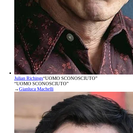
Julian Richings
“
UOMO SCONOSCIUTO
”
“UOMO SCONOSCIUTO”
→
Gianluca Machelli