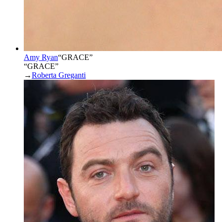
Amy Ryan
“
GRACE
”
“GRACE”
→
Roberta Greganti