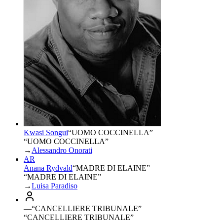
Kwasi Songui
“
UOMO COCCINELLA
”
“UOMO COCCINELLA”
→
Alessandro Onorati
AR
Anana Rydvald
“
MADRE DI ELAINE
”
“MADRE DI ELAINE”
→
Luisa Paradiso
—
“
CANCELLIERE TRIBUNALE
”
“CANCELLIERE TRIBUNALE”