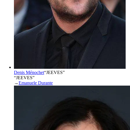
Denis Ménochet
“
JEEVES
”
“JEEVES”
→
Emanuele Durante