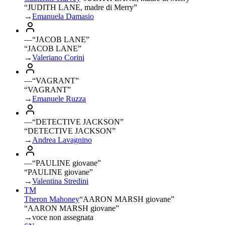
“JUDITH LANE, madre di Merry”
→
Emanuela Damasio
—
“
JACOB LANE
”
“JACOB LANE”
→
Valeriano Corini
—
“
VAGRANT
”
“VAGRANT”
→
Emanuele Ruzza
—
“
DETECTIVE JACKSON
”
“DETECTIVE JACKSON”
→
Andrea Lavagnino
—
“
PAULINE giovane
”
“PAULINE giovane”
→
Valentina Stredini
TM
Theron Mahoney
“
AARON MARSH giovane
”
“AARON MARSH giovane”
→
voce non assegnata