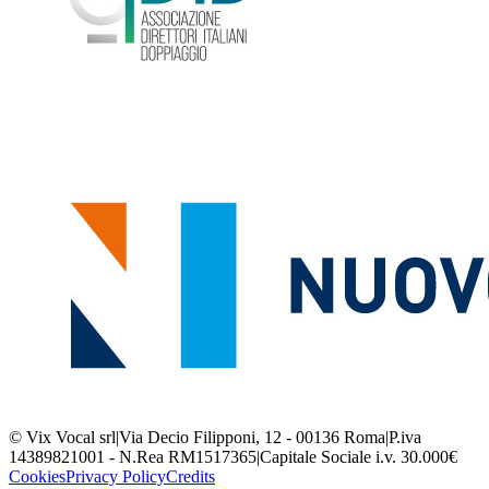
© Vix Vocal srl
|
Via Decio Filipponi, 12 - 00136 Roma
|
P.iva
14389821001 - N.Rea RM1517365
|
Capitale Sociale i.v. 30.000€
Cookies
Privacy Policy
Credits