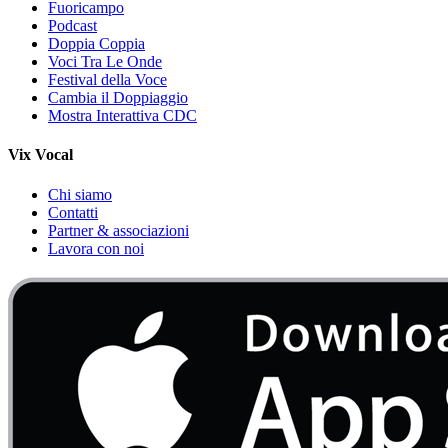
Fuoricampo
Podcast
Doppia Coppia
Voci Tra Le Onde
Festival della Voce
Cambia il Doppiaggio
Mostra Interattiva CDC
Vix Vocal
Chi siamo
Contatti
Partner & associazioni
Lavora con noi