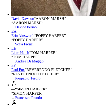
David Dawson
“
AARON MARSH
”
“AARON MARSH”
→
Davide Perino
EA
Erin Ainsworth
“
POPPY HARPER
”
“POPPY HARPER”
→
Sofia Fronzi
LH
Liam Hatch
“
TOM HARPER
”
“TOM HARPER”
→
Andrea Di Maggio
PF
Paul Fox
“
REVERENDO FLETCHER
”
“REVERENDO FLETCHER”
→
Pierpaolo Tesoro
—
“
SIMON HARPER
”
“SIMON HARPER”
→
Francesco Prando