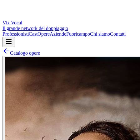
Vix
Vocal
Il grande network del doppiaggio
Professionisti
Cast
Opere
Aziende
Fuoricampo
Chi siamo
Contatti
Catalogo opere