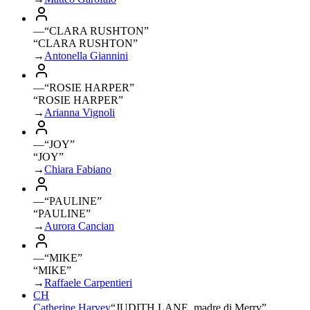
—
“
CLARA RUSHTON
”
“CLARA RUSHTON”
→
Antonella Giannini
—
“
ROSIE HARPER
”
“ROSIE HARPER”
→
Arianna Vignoli
—
“
JOY
”
“JOY”
→
Chiara Fabiano
—
“
PAULINE
”
“PAULINE”
→
Aurora Cancian
—
“
MIKE
”
“MIKE”
→
Raffaele Carpentieri
CH
Catherine Harvey
“
JUDITH LANE, madre di Merry
”