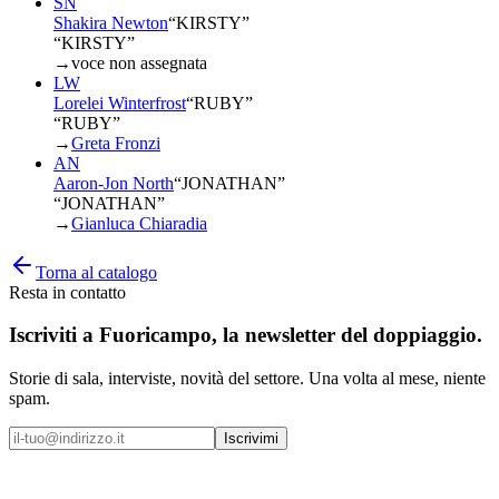
SN
Shakira Newton
“
KIRSTY
”
“KIRSTY”
→
voce non assegnata
LW
Lorelei Winterfrost
“
RUBY
”
“RUBY”
→
Greta Fronzi
AN
Aaron-Jon North
“
JONATHAN
”
“JONATHAN”
→
Gianluca Chiaradia
Torna al catalogo
Resta in contatto
Iscriviti a
Fuoricampo
, la newsletter del doppiaggio.
Storie di sala, interviste, novità del settore. Una volta al mese, niente
spam.
Iscrivimi