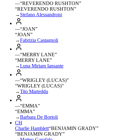
—
“
REVERENDO RUSHTON
”
“REVERENDO RUSHTON”
→
Stefano Alessandroni
—
“
JOAN
”
“JOAN”
→
Fabrizia Castagnoli
—
“
MERRY LANE
”
“MERRY LANE”
→
Luna Miriam Iansante
—
“
WRIGLEY (LUCAS)
”
“WRIGLEY (LUCAS)”
→
Tito Marteddu
—
“
EMMA
”
“EMMA”
→
Barbara De Bortoli
CH
Charlie Hamblett
“
BENJAMIN GRADY
”
“BENJAMIN GRADY”
→
Matteo Garofalo