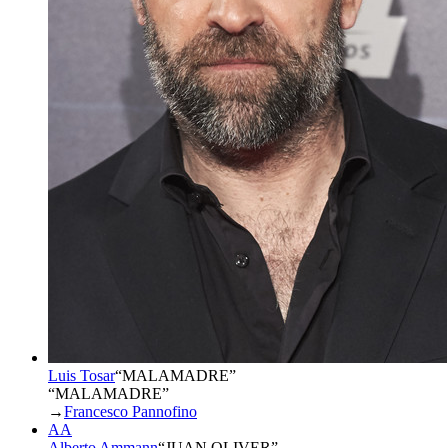
Luis Tosar
“
MALAMADRE
”
“MALAMADRE”
→
Francesco Pannofino
AA
Alberto Ammann
“
JUAN OLIVER
”