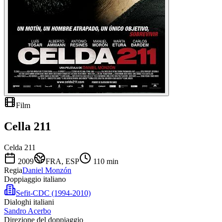
Film
Cella 211
Celda 211
2009
FRA, ESP
110
min
Regia
Daniel Monzón
Doppiaggio italiano
Sefit-CDC (1994-2010)
Dialoghi italiani
Sandro Acerbo
Direzione del doppiaggio