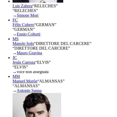
Luis Zahera
“
RELECHES
”
“RELECHES”
→
Simone Mori
FC
Félix Cubero
“
GERMAN
”
“GERMAN”
→
Ennio Coltorti
MS
Manolo Solo
“
DIRETTORE DEL CARCERE
”
“DIRETTORE DEL CARCERE”
→
Mauro Gravina
JC
Jesús Carroza
“
ELVIS
”
“ELVIS”
→
voce non assegnata
MM
Manuel Morón
“
ALMANSAS
”
“ALMANSAS”
→
Antonio Sanna