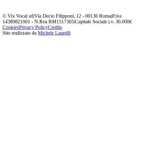
© Vix Vocal srl
|
Via Decio Filipponi, 12 - 00136 Roma
|
P.iva
14389821001 - N.Rea RM1517365
|
Capitale Sociale i.v. 30.000€
Cookies
Privacy Policy
Credits
Sito realizzato da
Michele Laurelli