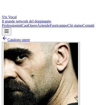
Vix
Vocal
Il grande network del doppiaggio
Professionisti
Cast
Opere
Aziende
Fuoricampo
Chi siamo
Contatti
Catalogo opere