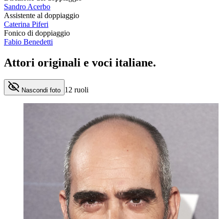
Sandro Acerbo
Assistente al doppiaggio
Caterina Piferi
Fonico di doppiaggio
Fabio Benedetti
Attori originali e
voci italiane
.
12
ruoli
Nascondi foto