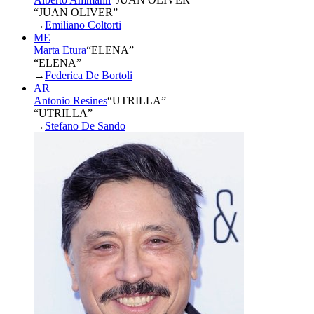
“JUAN OLIVER”
→
Emiliano Coltorti
ME
Marta Etura
“
ELENA
”
“ELENA”
→
Federica De Bortoli
AR
Antonio Resines
“
UTRILLA
”
“UTRILLA”
→
Stefano De Sando