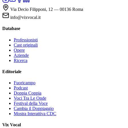
Via Decio Filipponi, 12 — 00136 Roma
info@vixvocal.it
Database
Professionisti
Cast originali
Opere
Aziende
Ricerca
Editoriale
Fuoricampo
Podcast
Doppia Coppia
Voci Tra Le Onde
Festival della Voce
Cambia il Doppiaggio
Mostra Interattiva CDC
Vix Vocal