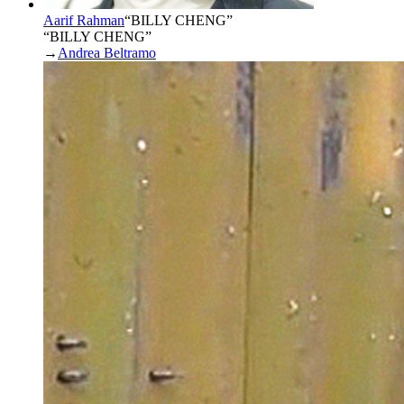
Aarif Rahman
“
BILLY CHENG
”
“BILLY CHENG”
→
Andrea Beltramo