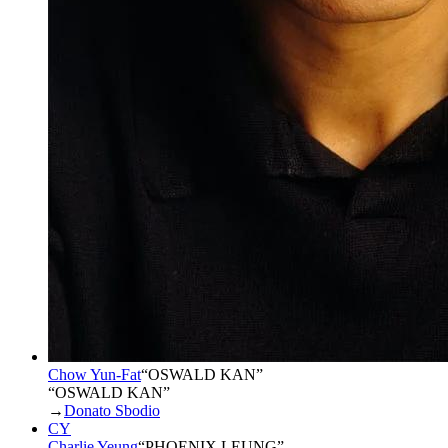
Chow Yun-Fat
“
OSWALD KAN
”
“OSWALD KAN”
→
Donato Sbodio
CY
Charlie Yeung
“
PHOENIX LEUNG
”