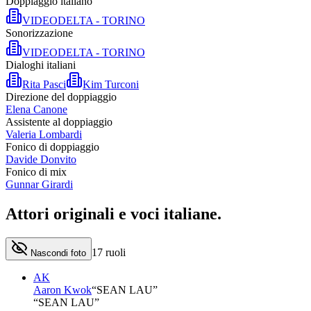
Doppiaggio italiano
VIDEODELTA - TORINO
Sonorizzazione
VIDEODELTA - TORINO
Dialoghi italiani
Rita Pasci
Kim Turconi
Direzione del doppiaggio
Elena Canone
Assistente al doppiaggio
Valeria Lombardi
Fonico di doppiaggio
Davide Donvito
Fonico di mix
Gunnar Girardi
Attori originali e
voci italiane
.
17
ruoli
Nascondi foto
AK
Aaron Kwok
“
SEAN LAU
”
“SEAN LAU”