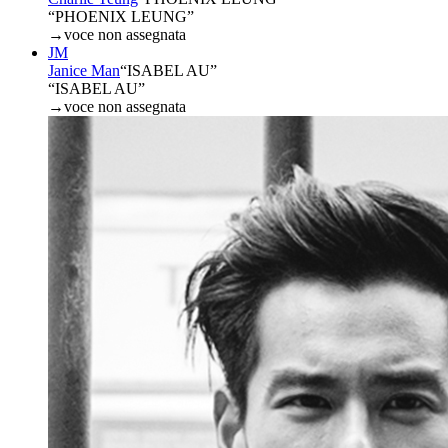
“PHOENIX LEUNG”
→
voce non assegnata
JM
Janice Man
“
ISABEL AU
”
“ISABEL AU”
→
voce non assegnata