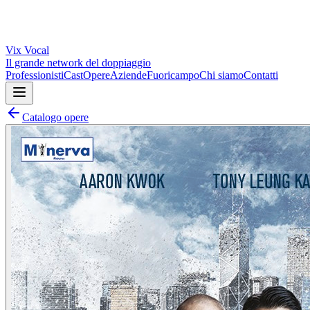
Vix
Vocal
Il grande network del doppiaggio
Professionisti
Cast
Opere
Aziende
Fuoricampo
Chi siamo
Contatti
Catalogo opere