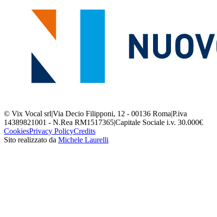
© Vix Vocal srl
|
Via Decio Filipponi, 12 - 00136 Roma
|
P.iva
14389821001 - N.Rea RM1517365
|
Capitale Sociale i.v. 30.000€
Cookies
Privacy Policy
Credits
Sito realizzato da
Michele Laurelli