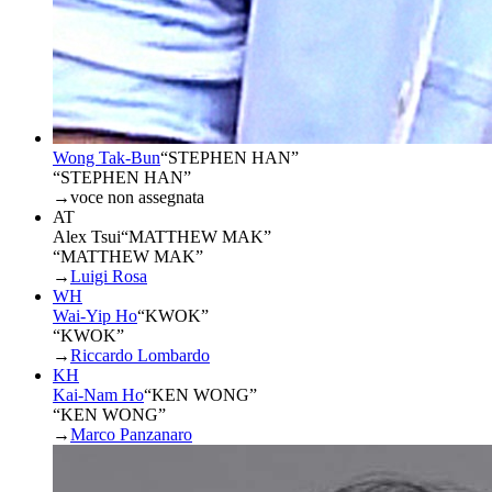
Wong Tak-Bun
“
STEPHEN HAN
”
“STEPHEN HAN”
→
voce non assegnata
AT
Alex Tsui
“
MATTHEW MAK
”
“MATTHEW MAK”
→
Luigi Rosa
WH
Wai-Yip Ho
“
KWOK
”
“KWOK”
→
Riccardo Lombardo
KH
Kai-Nam Ho
“
KEN WONG
”
“KEN WONG”
→
Marco Panzanaro