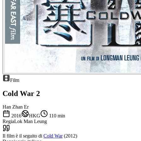
Film
Cold War 2
Han Zhan Er
2016
HKG
110
min
Regia
Lok Man Leung
Il film è il seguito di
Cold War
(2012)