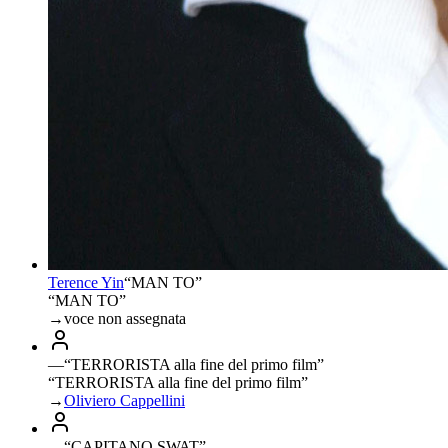
Terence Yin
“
MAN TO
”
“MAN TO”
→
voce non assegnata
—
“
TERRORISTA alla fine del primo film
”
“TERRORISTA alla fine del primo film”
→
Oliviero Cappellini
—
“
CAPITANO SWAT
”