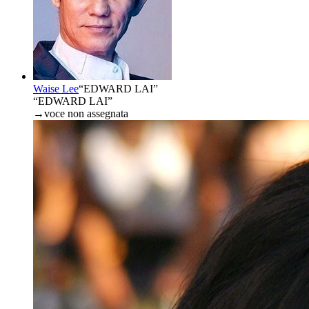
Waise Lee
“
EDWARD LAI
”
“EDWARD LAI”
→
voce non assegnata