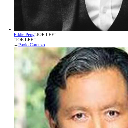
Eddie Peng
“
JOE LEE
”
“JOE LEE”
→
Paolo Carenzo