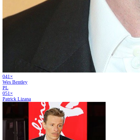
04
1
×
Wes Bentley
PL
05
1
×
Patrick Lizana