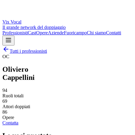
Vix
Vocal
Il grande network del doppiaggio
Professionisti
Cast
Opere
Aziende
Fuoricampo
Chi siamo
Contatti
Tutti i professionisti
OC
Oliviero
Cappellini
94
Ruoli totali
69
Attori doppiati
86
Opere
Contatta