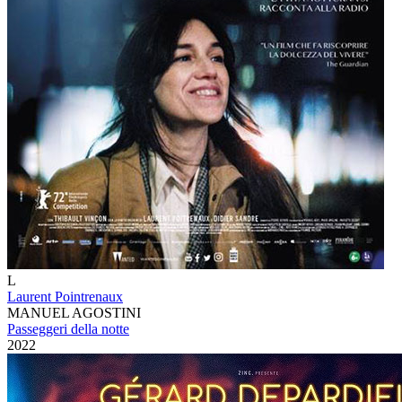
L
Laurent Pointrenaux
MANUEL AGOSTINI
Passeggeri della notte
2022