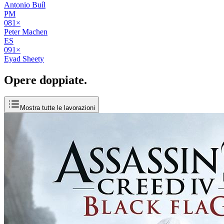
Antonio Buíl
PM
08
1
×
Peter Machen
ES
09
1
×
Eyad Sheety
Opere
doppiate
.
Mostra tutte le lavorazioni