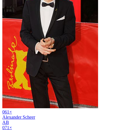
06
1
×
Alexander Scheer
AB
07
1
×