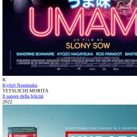
K
Kyōzō Nagatsuka
TETSUICHI MORITA
Il sapore della felicità
2022