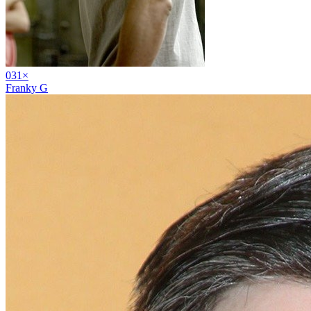
03
1
×
Franky G