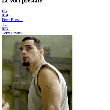
Le voci
prestate
.
PB
01
9
×
Peter Benson
TL
02
3
×
Toby Levins