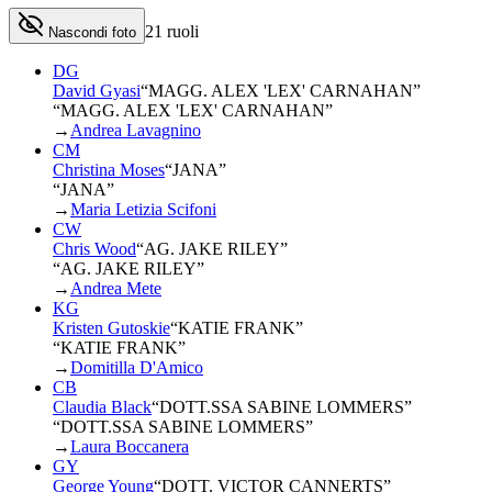
21
ruoli
Nascondi foto
DG
David Gyasi
“
MAGG. ALEX 'LEX' CARNAHAN
”
“MAGG. ALEX 'LEX' CARNAHAN”
→
Andrea Lavagnino
CM
Christina Moses
“
JANA
”
“JANA”
→
Maria Letizia Scifoni
CW
Chris Wood
“
AG. JAKE RILEY
”
“AG. JAKE RILEY”
→
Andrea Mete
KG
Kristen Gutoskie
“
KATIE FRANK
”
“KATIE FRANK”
→
Domitilla D'Amico
CB
Claudia Black
“
DOTT.SSA SABINE LOMMERS
”
“DOTT.SSA SABINE LOMMERS”
→
Laura Boccanera
GY
George Young
“
DOTT. VICTOR CANNERTS
”