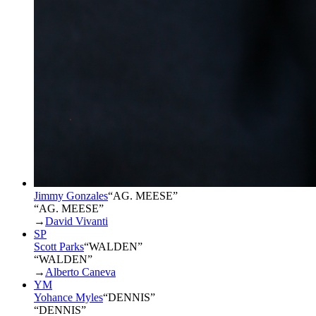
Jimmy Gonzales
“
AG. MEESE
”
“AG. MEESE”
→
David Vivanti
SP
Scott Parks
“
WALDEN
”
“WALDEN”
→
Alberto Caneva
YM
Yohance Myles
“
DENNIS
”
“DENNIS”