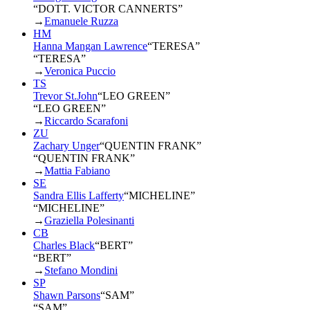
“DOTT. VICTOR CANNERTS”
→
Emanuele Ruzza
HM
Hanna Mangan Lawrence
“
TERESA
”
“TERESA”
→
Veronica Puccio
TS
Trevor St.John
“
LEO GREEN
”
“LEO GREEN”
→
Riccardo Scarafoni
ZU
Zachary Unger
“
QUENTIN FRANK
”
“QUENTIN FRANK”
→
Mattia Fabiano
SE
Sandra Ellis Lafferty
“
MICHELINE
”
“MICHELINE”
→
Graziella Polesinanti
CB
Charles Black
“
BERT
”
“BERT”
→
Stefano Mondini
SP
Shawn Parsons
“
SAM
”
“SAM”