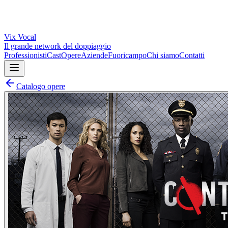
Vix
Vocal
Il grande network del doppiaggio
Professionisti
Cast
Opere
Aziende
Fuoricampo
Chi siamo
Contatti
Catalogo opere