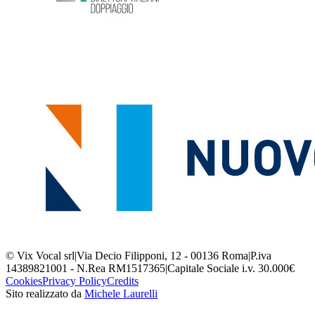
© Vix Vocal srl
|
Via Decio Filipponi, 12 - 00136 Roma
|
P.iva
14389821001 - N.Rea RM1517365
|
Capitale Sociale i.v. 30.000€
Cookies
Privacy Policy
Credits
Sito realizzato da
Michele Laurelli