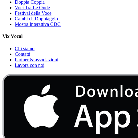
Doppia Coppia
Voci Tra Le Onde
Festival della Voce
Cambia il Doppiaggio
Mostra Interattiva CDC
Vix Vocal
Chi siamo
Contatti
Partner & associazioni
Lavora con noi