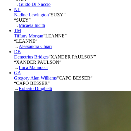
→
Guido Di Naccio
NL
Nadine Lewington
“
SUZY
”
“SUZY”
→
Micaela Incitti
TM
Tiffany Morgan
“
LEANNE
”
“LEANNE”
→
Alessandra Chiari
DB
Demetrius Bridges
“
XANDER PAULSON
”
“XANDER PAULSON”
→
Luca Mannocci
GA
Gregory Alan Williams
“
CAPO BESSER
”
“CAPO BESSER”
→
Roberto Draghetti