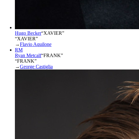
Hugo Becker
“
XAVIER
”
“XAVIER”
→
Flavio Aquilone
RM
Ryan Metcalf
“
FRANK
”
“FRANK”
→
George Castiglia