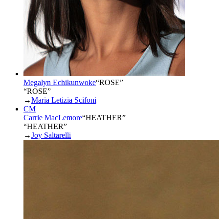
Megalyn Echikunwoke
“
ROSE
”
“ROSE”
→
Maria Letizia Scifoni
CM
Carrie MacLemore
“
HEATHER
”
“HEATHER”
→
Joy Saltarelli