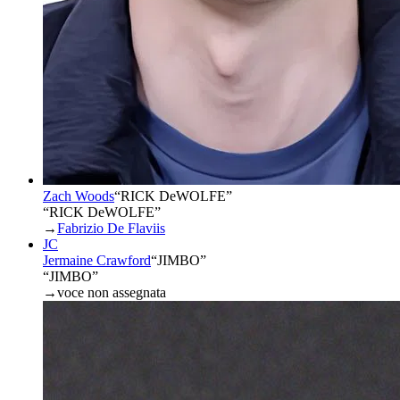
Zach Woods
“
RICK DeWOLFE
”
“RICK DeWOLFE”
→
Fabrizio De Flaviis
JC
Jermaine Crawford
“
JIMBO
”
“JIMBO”
→
voce non assegnata