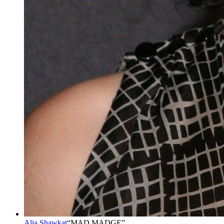
Alia Shawkat
“
MAD MADGE
”