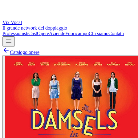
Vix
Vocal
Il grande network del doppiaggio
Professionisti
Cast
Opere
Aziende
Fuoricampo
Chi siamo
Contatti
Catalogo opere