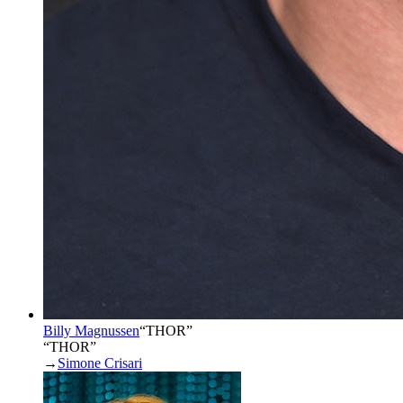
Billy Magnussen
“
THOR
”
“THOR”
→
Simone Crisari