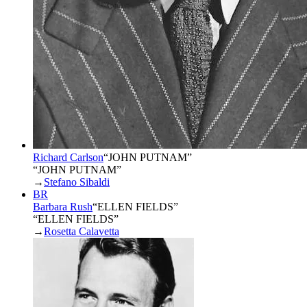
Richard Carlson
“
JOHN PUTNAM
”
“JOHN PUTNAM”
→
Stefano Sibaldi
BR
Barbara Rush
“
ELLEN FIELDS
”
“ELLEN FIELDS”
→
Rosetta Calavetta