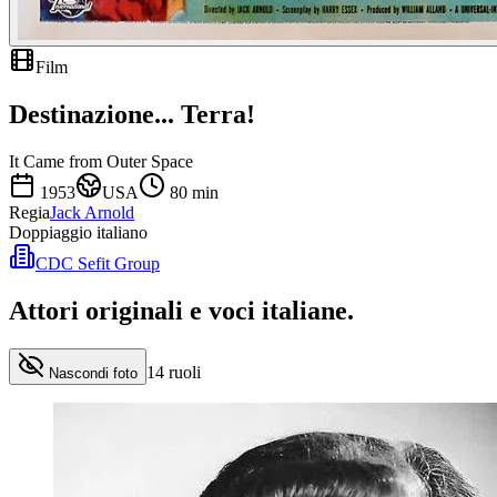
Film
Destinazione... Terra!
It Came from Outer Space
1953
USA
80
min
Regia
Jack Arnold
Doppiaggio italiano
CDC Sefit Group
Attori originali e
voci italiane
.
14
ruoli
Nascondi foto