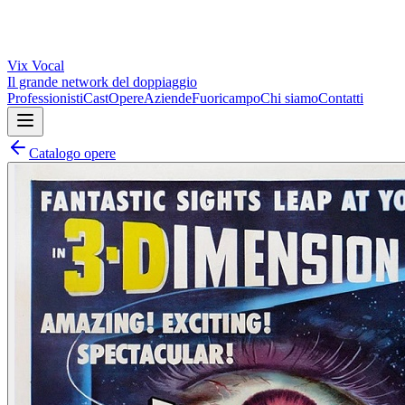
Vix
Vocal
Il grande network del doppiaggio
Professionisti
Cast
Opere
Aziende
Fuoricampo
Chi siamo
Contatti
Catalogo opere