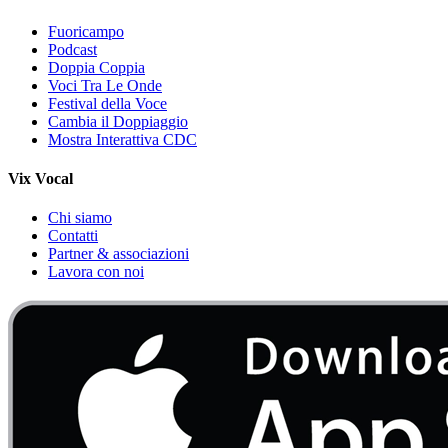
Fuoricampo
Podcast
Doppia Coppia
Voci Tra Le Onde
Festival della Voce
Cambia il Doppiaggio
Mostra Interattiva CDC
Vix Vocal
Chi siamo
Contatti
Partner & associazioni
Lavora con noi