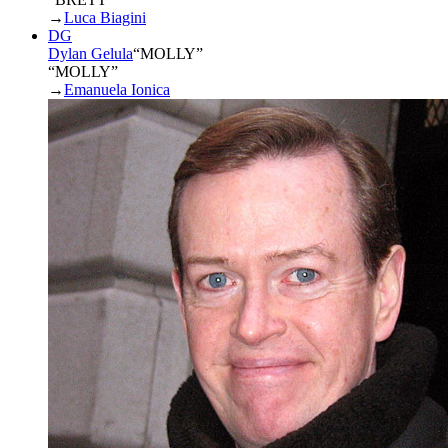
→
Luca Biagini
DG
Dylan Gelula
“
MOLLY
”
“MOLLY”
→
Emanuela Ionica