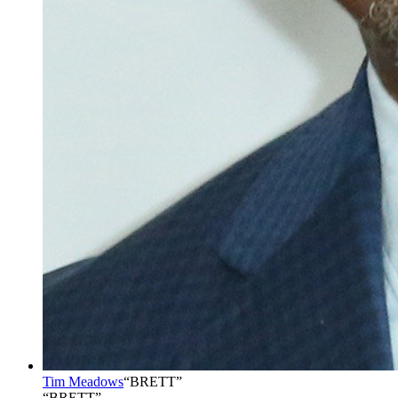
Tim Meadows
“
BRETT
”
“BRETT”