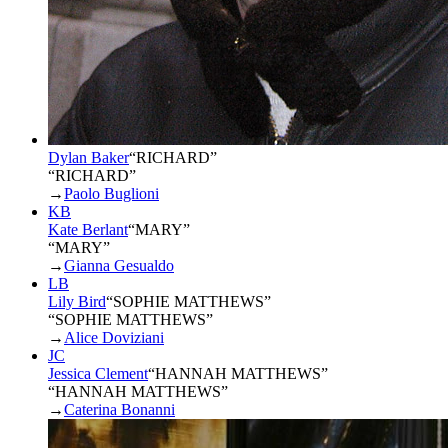
Dylan Baker
“
RICHARD
”
“RICHARD”
→
Paolo Buglioni
KB
Kate Berlant
“
MARY
”
“MARY”
→
Gianna Gesualdo
LB
Lily Bird
“
SOPHIE MATTHEWS
”
“SOPHIE MATTHEWS”
→
Alice Doviziani
JC
Jessica Clement
“
HANNAH MATTHEWS
”
“HANNAH MATTHEWS”
→
Caterina Bonanni