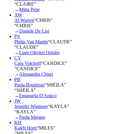
“CLAIRE”
→
Mirta Pepe
AW
Al Warren
“
CHRIS
”
“CHRIS”
→
Daniele De Lisi
PV
Philip Van Martin
“
CLAUDE
”
“CLAUDE”
→
Liam Olivieri Orioles
CV
Cara Volchoff
“
CANDICE
”
“CANDICE”
→
Alessandra Chiari
PB
Paula Boudreau
“
SHEILA
”
“SHEILA”
→
Emanuela D'Amico
JW
Jennifer Wigmore
“
KAYLA
”
“KAYLA”
→
Paola Majano
KH
Kaleb Horn
“
MILES
”
“MILES”