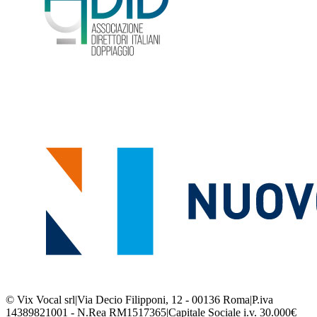
© Vix Vocal srl
|
Via Decio Filipponi, 12 - 00136 Roma
|
P.iva
14389821001 - N.Rea RM1517365
|
Capitale Sociale i.v. 30.000€