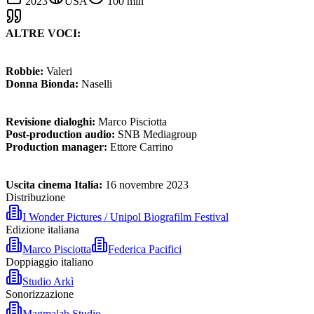
2023
USA
100
min
ALTRE VOCI:
Robbie:
Valeri
Donna Bionda:
Naselli
Revisione dialoghi:
Marco Pisciotta
Post-production audio:
SNB Mediagroup
Production manager:
Ettore Carrino
Uscita cinema Italia:
16 novembre 2023
Distribuzione
I Wonder Pictures / Unipol Biografilm Festival
Edizione italiana
Marco Pisciotta
Federica Pacifici
Doppiaggio italiano
Studio Arkì
Sonorizzazione
Magmalab Studio