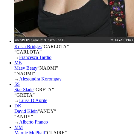
Krista Bridges
“
CARLOTA
”
“CARLOTA”
→
Francesca Tardio
MB
Maev Beaty
“
NAOMI
”
“NAOMI”
→
Alessandra Korompay
SS
Star Slade
“
GRETA
”
“GRETA”
→
Luisa D'Aprile
DK
David Klein
“
ANDY
”
“ANDY”
→
Alberto Franco
MM
Marnie McPhail
“
CLAIRE
”