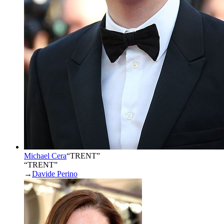
Michael Cera
“
TRENT
”
“TRENT”
→
Davide Perino