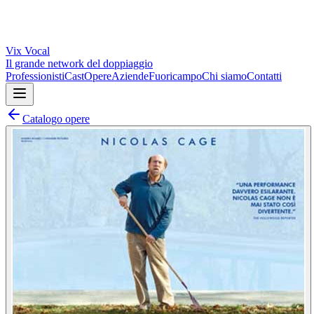
Vix
Vocal
Il grande network del doppiaggio
Professionisti
Cast
Opere
Aziende
Fuoricampo
Chi siamo
Contatti
Catalogo opere