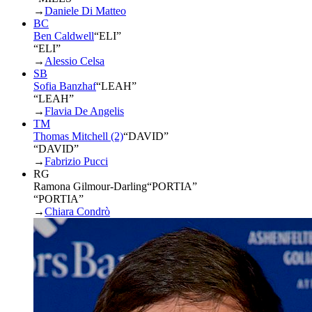
→
Daniele Di Matteo
BC
Ben Caldwell
“
ELI
”
“ELI”
→
Alessio Celsa
SB
Sofia Banzhaf
“
LEAH
”
“LEAH”
→
Flavia De Angelis
TM
Thomas Mitchell (2)
“
DAVID
”
“DAVID”
→
Fabrizio Pucci
RG
Ramona Gilmour-Darling
“
PORTIA
”
“PORTIA”
→
Chiara Condrò