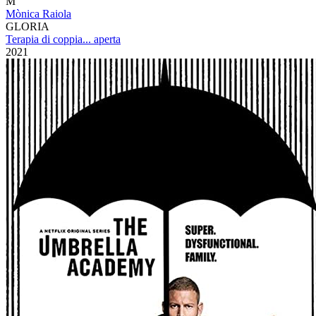
M
Mònica Raiola
GLORIA
Terapia di coppia... aperta
2021