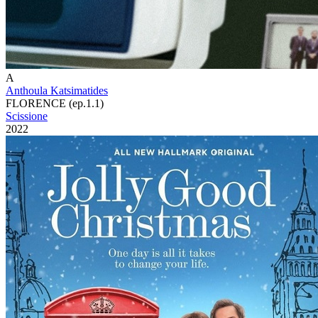
A
Anthoula Katsimatides
FLORENCE (ep.1.1)
Scissione
2022