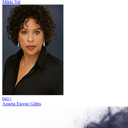
Mikki Val
04
1
×
Angela Elayne Gibbs