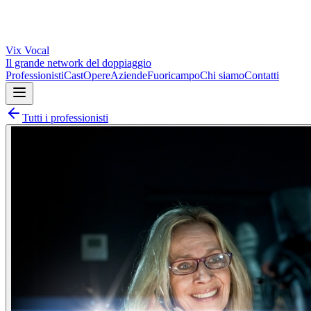
Vix
Vocal
Il grande network del doppiaggio
Professionisti
Cast
Opere
Aziende
Fuoricampo
Chi siamo
Contatti
Tutti i professionisti