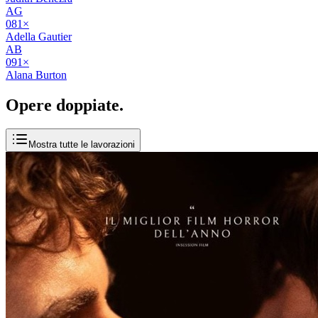
AG
08
1
×
Adella Gautier
AB
09
1
×
Alana Burton
Opere
doppiate
.
Mostra tutte le lavorazioni