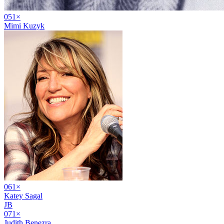
05
1
×
Mimi Kuzyk
06
1
×
Katey Sagal
JB
07
1
×
Judith Benezra