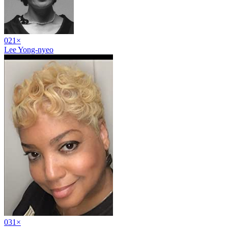
02
1
×
Lee Yong-nyeo
03
1
×