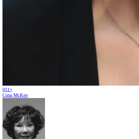
01
1
×
Gina McKee