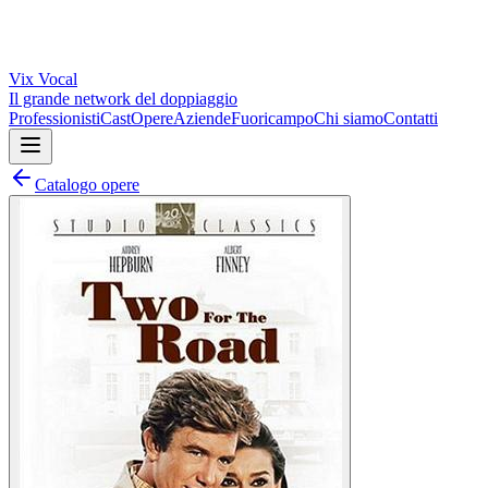
Vix
Vocal
Il grande network del doppiaggio
Professionisti
Cast
Opere
Aziende
Fuoricampo
Chi siamo
Contatti
Catalogo opere