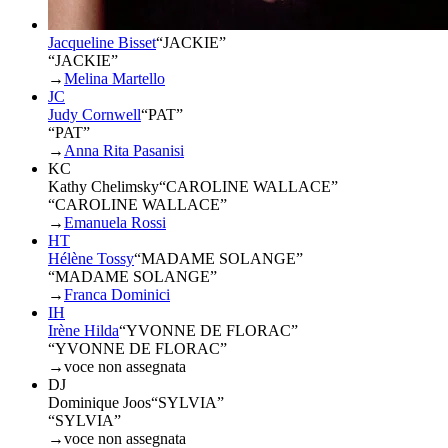
Jacqueline Bisset
“
JACKIE
”
“JACKIE”
→
Melina Martello
JC
Judy Cornwell
“
PAT
”
“PAT”
→
Anna Rita Pasanisi
KC
Kathy Chelimsky
“
CAROLINE WALLACE
”
“CAROLINE WALLACE”
→
Emanuela Rossi
HT
Hélène Tossy
“
MADAME SOLANGE
”
“MADAME SOLANGE”
→
Franca Dominici
IH
Irène Hilda
“
YVONNE DE FLORAC
”
“YVONNE DE FLORAC”
→
voce non assegnata
DJ
Dominique Joos
“
SYLVIA
”
“SYLVIA”
→
voce non assegnata