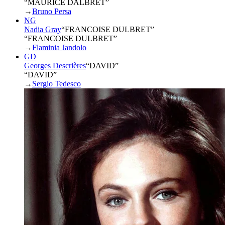
“MAURICE DALBRET”
→
Bruno Persa
NG
Nadia Gray
“
FRANCOISE DULBRET
”
“FRANCOISE DULBRET”
→
Flaminia Jandolo
GD
Georges Descrières
“
DAVID
”
“DAVID”
→
Sergio Tedesco