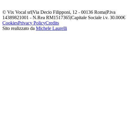
© Vix Vocal srl
|
Via Decio Filipponi, 12 - 00136 Roma
|
P.iva
14389821001 - N.Rea RM1517365
|
Capitale Sociale i.v. 30.000€
Cookies
Privacy Policy
Credits
Sito realizzato da
Michele Laurelli