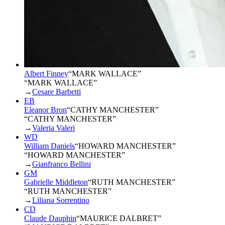
Albert Finney
“
MARK WALLACE
”
“MARK WALLACE”
→
Cesare Barbetti
EB
Eleanor Bron
“
CATHY MANCHESTER
”
“CATHY MANCHESTER”
→
Valeria Valeri
WD
William Daniels
“
HOWARD MANCHESTER
”
“HOWARD MANCHESTER”
→
Gianfranco Bellini
GM
Gabrielle Middleton
“
RUTH MANCHESTER
”
“RUTH MANCHESTER”
→
Liliana Sorrentino
CD
Claude Dauphin
“
MAURICE DALBRET
”