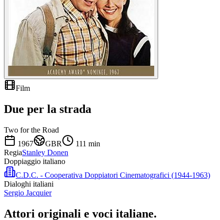
Film
Due per la strada
Two for the Road
1967
GBR
111
min
Regia
Stanley Donen
Doppiaggio italiano
C.D.C. - Cooperativa Doppiatori Cinematografici (1944-1963)
Dialoghi italiani
Sergio Jacquier
Attori originali e
voci italiane
.