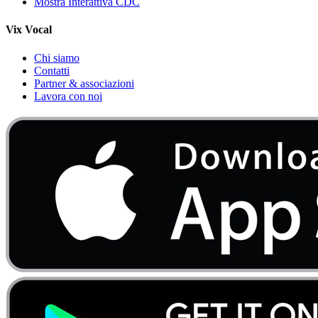
Mostra Interattiva CDC
Vix Vocal
Chi siamo
Contatti
Partner & associazioni
Lavora con noi