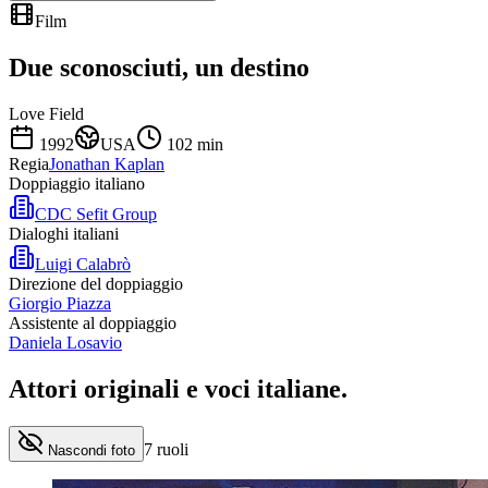
Film
Due sconosciuti, un destino
Love Field
1992
USA
102
min
Regia
Jonathan Kaplan
Doppiaggio italiano
CDC Sefit Group
Dialoghi italiani
Luigi Calabrò
Direzione del doppiaggio
Giorgio Piazza
Assistente al doppiaggio
Daniela Losavio
Attori originali e
voci italiane
.
7
ruoli
Nascondi foto