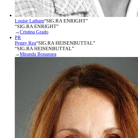
Louise Latham
“
SIG.RA ENRIGHT
”
“SIG.RA ENRIGHT”
→
Cristina Grado
PR
Peggy Rea
“
SIG.RA HEISENBUTTAL
”
“SIG.RA HEISENBUTTAL”
→
Miranda Bonansea