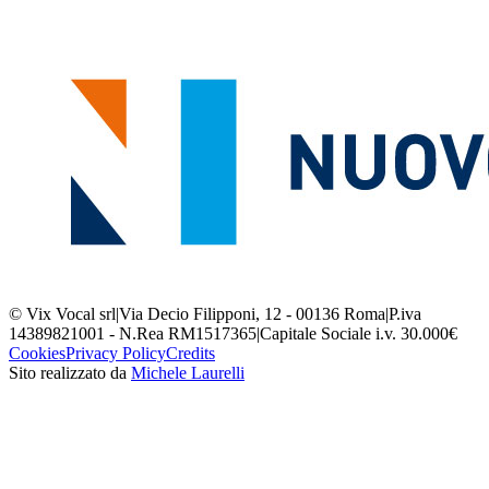
© Vix Vocal srl
|
Via Decio Filipponi, 12 - 00136 Roma
|
P.iva
14389821001 - N.Rea RM1517365
|
Capitale Sociale i.v. 30.000€
Cookies
Privacy Policy
Credits
Sito realizzato da
Michele Laurelli