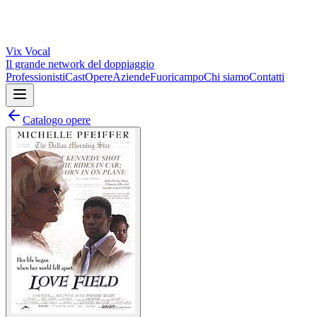
Vix
Vocal
Il grande network del doppiaggio
Professionisti
Cast
Opere
Aziende
Fuoricampo
Chi siamo
Contatti
Catalogo opere