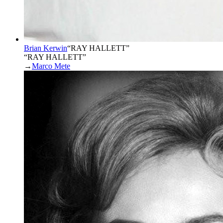
Brian Kerwin
“
RAY HALLETT
”
“RAY HALLETT”
→
Marco Mete