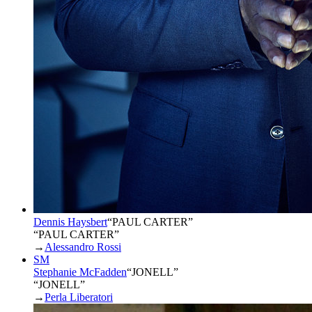
Dennis Haysbert
“
PAUL CARTER
”
“PAUL CARTER”
→
Alessandro Rossi
SM
Stephanie McFadden
“
JONELL
”
“JONELL”
→
Perla Liberatori