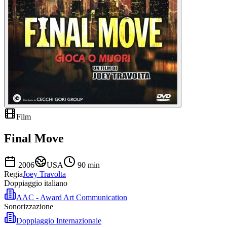
Film
Final Move
2006
USA
90
min
Regia
Joey Travolta
Doppiaggio italiano
AAC - Award Art Communication
Sonorizzazione
Doppiaggio Internazionale