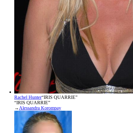
Rachel Hunter
“
IRIS QUARRIE
”
“IRIS QUARRIE”
→
Alessandra Korompay