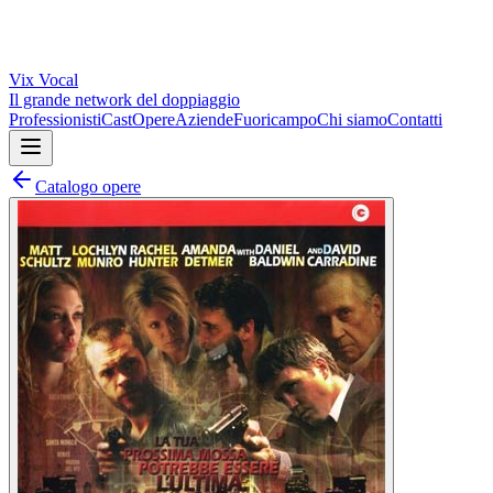
Vix
Vocal
Il grande network del doppiaggio
Professionisti
Cast
Opere
Aziende
Fuoricampo
Chi siamo
Contatti
Catalogo opere