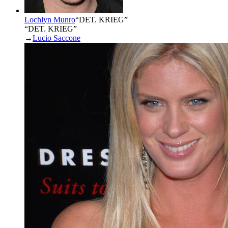
Lochlyn Munro
“
DET. KRIEG
”
“DET. KRIEG”
→
Lucio Saccone