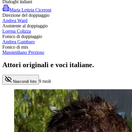
Dialoghi italiani
Maria Letizia Ciceroni
Direzione del doppiaggio
Andrea Ward
Assistente al doppiaggio
Lorena Colizza
Fonico di doppiaggio
Andrea Gambaro
Fonico di mix
Massimiliano Prezioso
Attori originali e
voci italiane
.
9
ruoli
Nascondi foto