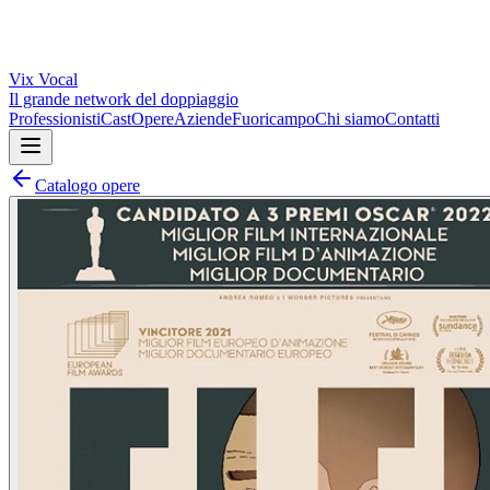
Vix
Vocal
Il grande network del doppiaggio
Professionisti
Cast
Opere
Aziende
Fuoricampo
Chi siamo
Contatti
Catalogo opere