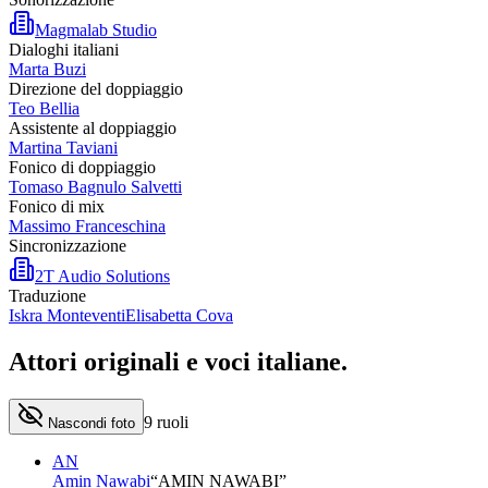
Magmalab Studio
Dialoghi italiani
Marta Buzi
Direzione del doppiaggio
Teo Bellia
Assistente al doppiaggio
Martina Taviani
Fonico di doppiaggio
Tomaso Bagnulo Salvetti
Fonico di mix
Massimo Franceschina
Sincronizzazione
2T Audio Solutions
Traduzione
Iskra Monteventi
Elisabetta Cova
Attori originali e
voci italiane
.
9
ruoli
Nascondi foto
AN
Amin Nawabi
“
AMIN NAWABI
”