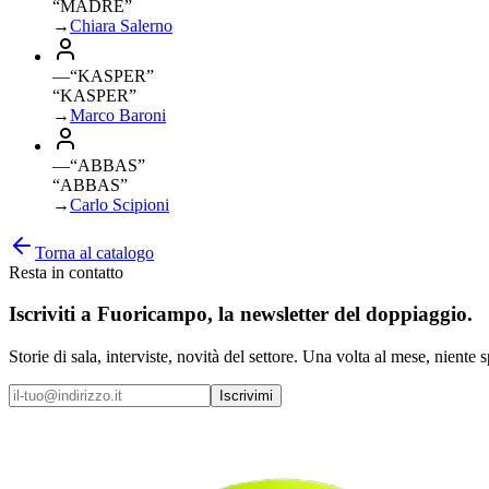
“MADRE”
→
Chiara Salerno
—
“
KASPER
”
“KASPER”
→
Marco Baroni
—
“
ABBAS
”
“ABBAS”
→
Carlo Scipioni
Torna al catalogo
Resta in contatto
Iscriviti a
Fuoricampo
, la newsletter del doppiaggio.
Storie di sala, interviste, novità del settore. Una volta al mese, niente 
Iscrivimi