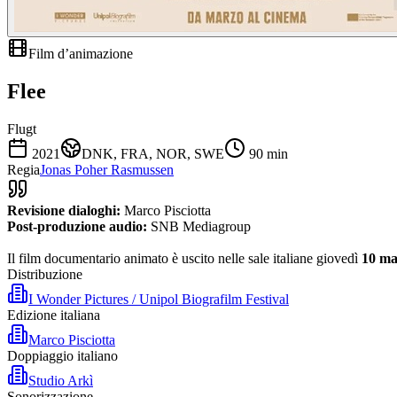
Film d’animazione
Flee
Flugt
2021
DNK, FRA, NOR, SWE
90
min
Regia
Jonas Poher Rasmussen
Revisione dialoghi:
Marco Pisciotta
Post-produzione audio:
SNB Mediagroup
Il film documentario animato è uscito nelle sale italiane giovedì
10 ma
Distribuzione
I Wonder Pictures / Unipol Biografilm Festival
Edizione italiana
Marco Pisciotta
Doppiaggio italiano
Studio Arkì
Sonorizzazione