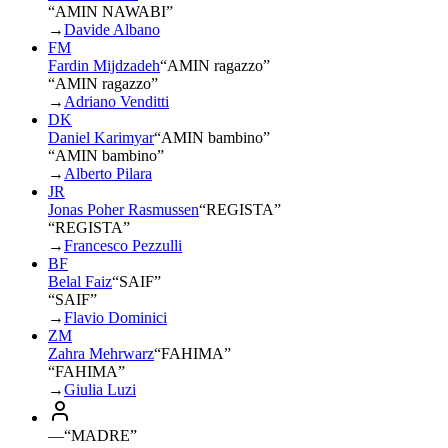
“AMIN NAWABI”
→
Davide Albano
FM
Fardin Mijdzadeh
“
AMIN ragazzo
”
“AMIN ragazzo”
→
Adriano Venditti
DK
Daniel Karimyar
“
AMIN bambino
”
“AMIN bambino”
→
Alberto Pilara
JR
Jonas Poher Rasmussen
“
REGISTA
”
“REGISTA”
→
Francesco Pezzulli
BF
Belal Faiz
“
SAIF
”
“SAIF”
→
Flavio Dominici
ZM
Zahra Mehrwarz
“
FAHIMA
”
“FAHIMA”
→
Giulia Luzi
—
“
MADRE
”