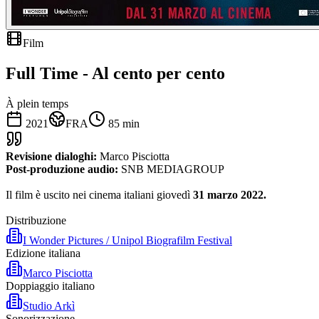
Film
Full Time - Al cento per cento
À plein temps
2021
FRA
85
min
Revisione dialoghi:
Marco Pisciotta
Post-produzione audio:
SNB MEDIAGROUP
Il film è uscito nei cinema italiani giovedì
31 marzo 2022.
Distribuzione
I Wonder Pictures / Unipol Biografilm Festival
Edizione italiana
Marco Pisciotta
Doppiaggio italiano
Studio Arkì
Sonorizzazione