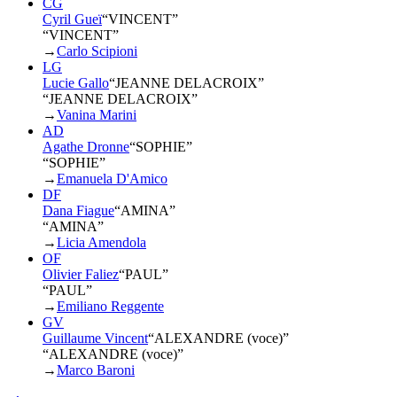
CG
Cyril Gueï
“
VINCENT
”
“VINCENT”
→
Carlo Scipioni
LG
Lucie Gallo
“
JEANNE DELACROIX
”
“JEANNE DELACROIX”
→
Vanina Marini
AD
Agathe Dronne
“
SOPHIE
”
“SOPHIE”
→
Emanuela D'Amico
DF
Dana Fiague
“
AMINA
”
“AMINA”
→
Licia Amendola
OF
Olivier Faliez
“
PAUL
”
“PAUL”
→
Emiliano Reggente
GV
Guillaume Vincent
“
ALEXANDRE (voce)
”
“ALEXANDRE (voce)”
→
Marco Baroni