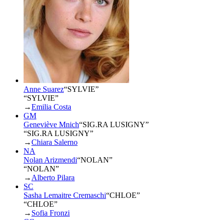
Anne Suarez
“
SYLVIE
”
“SYLVIE”
→
Emilia Costa
GM
Geneviève Mnich
“
SIG.RA LUSIGNY
”
“SIG.RA LUSIGNY”
→
Chiara Salerno
NA
Nolan Arizmendi
“
NOLAN
”
“NOLAN”
→
Alberto Pilara
SC
Sasha Lemaitre Cremaschi
“
CHLOE
”
“CHLOE”
→
Sofia Fronzi