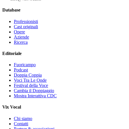
Database
Professionisti
Cast originali
Opere
Aziende
Ricerca
Editoriale
Fuoricampo
Podcast
Doppia Coppia
Voci Tra Le Onde
Festival della Voce
Cambia il Doppiaggio
Mostra Interattiva CDC
Vix Vocal
Chi siamo
Contatti
Partner & associazioni