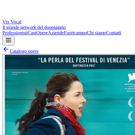
Vix
Vocal
Il grande network del doppiaggio
Professionisti
Cast
Opere
Aziende
Fuoricampo
Chi siamo
Contatti
Catalogo opere