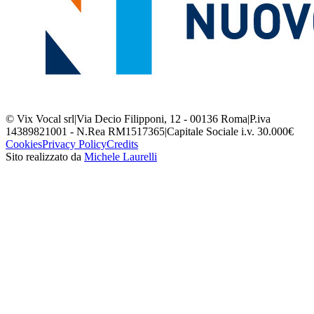
© Vix Vocal srl
|
Via Decio Filipponi, 12 - 00136 Roma
|
P.iva
14389821001 - N.Rea RM1517365
|
Capitale Sociale i.v. 30.000€
Cookies
Privacy Policy
Credits
Sito realizzato da
Michele Laurelli