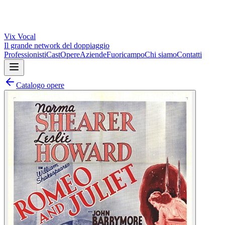
Vix
Vocal
Il grande network del doppiaggio
Professionisti
Cast
Opere
Aziende
Fuoricampo
Chi siamo
Contatti
Catalogo opere