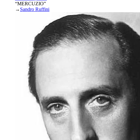
“MERCUZIO”
→
Sandro Ruffini