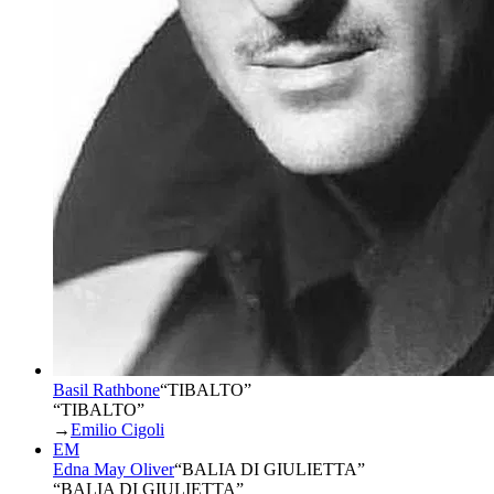
Basil Rathbone
“
TIBALTO
”
“TIBALTO”
→
Emilio Cigoli
EM
Edna May Oliver
“
BALIA DI GIULIETTA
”
“BALIA DI GIULIETTA”