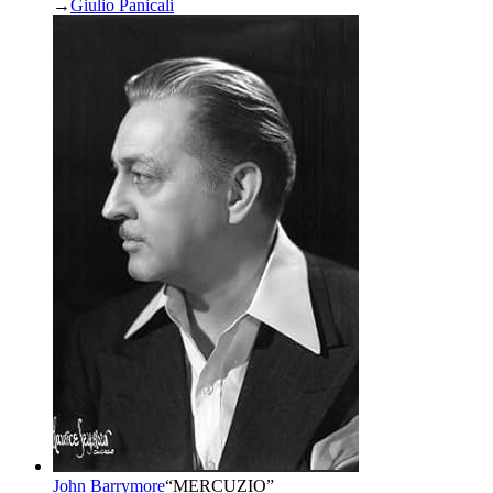
→
Giulio Panicali
John Barrymore
“
MERCUZIO
”