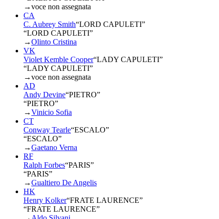
→
voce non assegnata
CA
C. Aubrey Smith
“
LORD CAPULETI
”
“LORD CAPULETI”
→
Olinto Cristina
VK
Violet Kemble Cooper
“
LADY CAPULETI
”
“LADY CAPULETI”
→
voce non assegnata
AD
Andy Devine
“
PIETRO
”
“PIETRO”
→
Vinicio Sofia
CT
Conway Tearle
“
ESCALO
”
“ESCALO”
→
Gaetano Verna
RF
Ralph Forbes
“
PARIS
”
“PARIS”
→
Gualtiero De Angelis
HK
Henry Kolker
“
FRATE LAURENCE
”
“FRATE LAURENCE”
→
Aldo Silvani