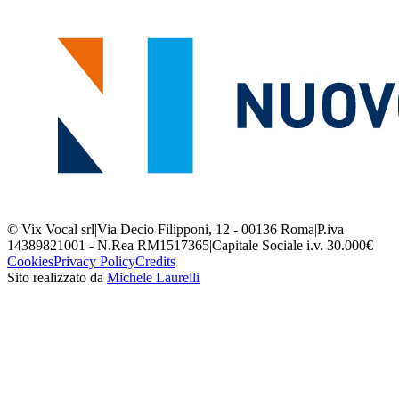
© Vix Vocal srl
|
Via Decio Filipponi, 12 - 00136 Roma
|
P.iva
14389821001 - N.Rea RM1517365
|
Capitale Sociale i.v. 30.000€
Cookies
Privacy Policy
Credits
Sito realizzato da
Michele Laurelli