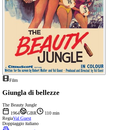
Film
Giungla di bellezze
The Beauty Jungle
1964
GBR
110
min
Regia
Val Guest
Doppiaggio italiano