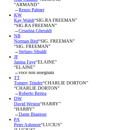
“ARMAND”
→
Renzo Palmer
KW
Kay Walsh
“
SIG.RA FREEMAN
”
“SIG.RA FREEMAN”
→
Cesarina Gheraldi
NB
Norman Bird
“
SIG. FREEMAN
”
“SIG. FREEMAN”
→
Stefano Sibaldi
JF
Janina Faye
“
ELAINE
”
“ELAINE”
→
voce non assegnata
TT
Tommy Trinder
“
CHARLIE DORTON
”
“CHARLIE DORTON”
→
Roberto Bertea
DW
David Weston
“
HARRY
”
“HARRY”
→
Dante Biagioni
PA
Peter Ashmore
“
LUCIUS
”
“LUCIUS”