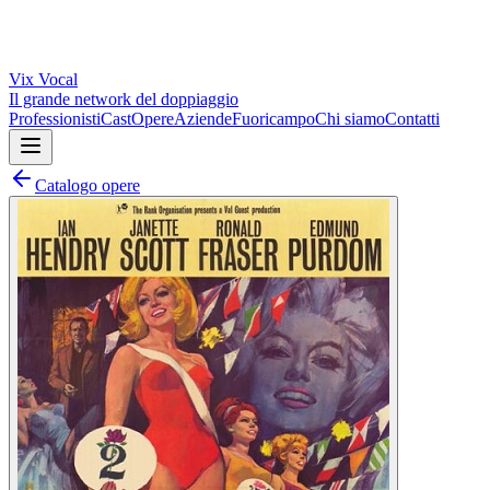
Vix
Vocal
Il grande network del doppiaggio
Professionisti
Cast
Opere
Aziende
Fuoricampo
Chi siamo
Contatti
Catalogo opere