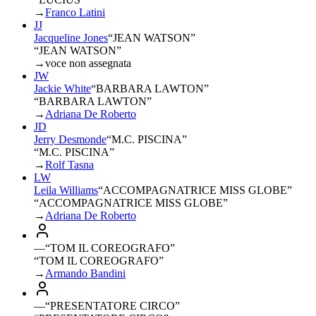
→
Franco Latini
JJ
Jacqueline Jones
“
JEAN WATSON
”
“JEAN WATSON”
→
voce non assegnata
JW
Jackie White
“
BARBARA LAWTON
”
“BARBARA LAWTON”
→
Adriana De Roberto
JD
Jerry Desmonde
“
M.C. PISCINA
”
“M.C. PISCINA”
→
Rolf Tasna
LW
Leila Williams
“
ACCOMPAGNATRICE MISS GLOBE
”
“ACCOMPAGNATRICE MISS GLOBE”
→
Adriana De Roberto
—
“
TOM IL COREOGRAFO
”
“TOM IL COREOGRAFO”
→
Armando Bandini
—
“
PRESENTATORE CIRCO
”