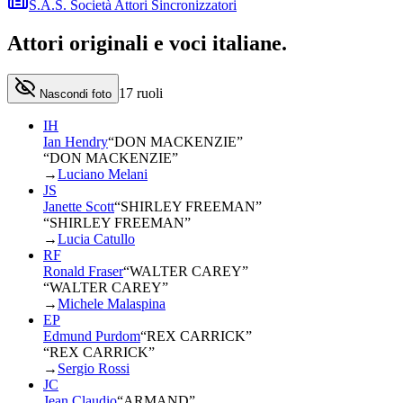
S.A.S. Società Attori Sincronizzatori
Attori originali e
voci italiane
.
17
ruoli
Nascondi foto
IH
Ian Hendry
“
DON MACKENZIE
”
“DON MACKENZIE”
→
Luciano Melani
JS
Janette Scott
“
SHIRLEY FREEMAN
”
“SHIRLEY FREEMAN”
→
Lucia Catullo
RF
Ronald Fraser
“
WALTER CAREY
”
“WALTER CAREY”
→
Michele Malaspina
EP
Edmund Purdom
“
REX CARRICK
”
“REX CARRICK”
→
Sergio Rossi
JC
Jean Claudio
“
ARMAND
”