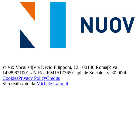
© Vix Vocal srl
|
Via Decio Filipponi, 12 - 00136 Roma
|
P.iva
14389821001 - N.Rea RM1517365
|
Capitale Sociale i.v. 30.000€
Cookies
Privacy Policy
Credits
Sito realizzato da
Michele Laurelli