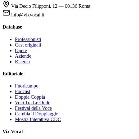
Via Decio Filipponi, 12 — 00136 Roma
info@vixvocal.it
Database
Professionisti
Cast originali
Opere
Aziende
Ricerca
Editoriale
Fuoricampo
Podcast
Doppia Coppia
Voci Tra Le Onde
Festival della Voce
Cambia il Doppiaggio
Mostra Interattiva CDC
Vix Vocal