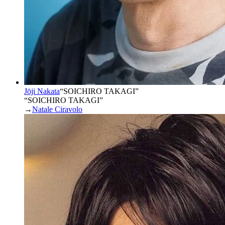
Jōji Nakata
“
SOICHIRO TAKAGI
”
“SOICHIRO TAKAGI”
→
Natale Ciravolo