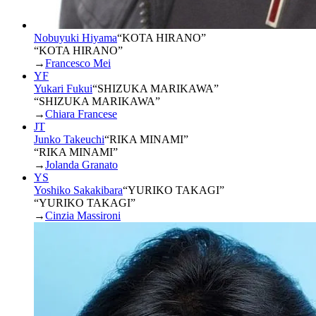
Nobuyuki Hiyama
“
KOTA HIRANO
”
“KOTA HIRANO”
→
Francesco Mei
YF
Yukari Fukui
“
SHIZUKA MARIKAWA
”
“SHIZUKA MARIKAWA”
→
Chiara Francese
JT
Junko Takeuchi
“
RIKA MINAMI
”
“RIKA MINAMI”
→
Jolanda Granato
YS
Yoshiko Sakakibara
“
YURIKO TAKAGI
”
“YURIKO TAKAGI”
→
Cinzia Massironi