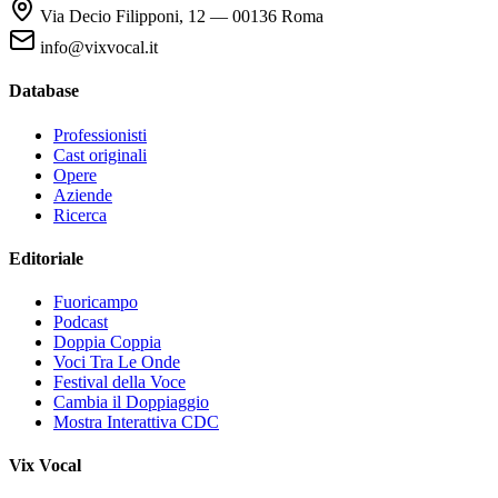
Via Decio Filipponi, 12 — 00136 Roma
info@vixvocal.it
Database
Professionisti
Cast originali
Opere
Aziende
Ricerca
Editoriale
Fuoricampo
Podcast
Doppia Coppia
Voci Tra Le Onde
Festival della Voce
Cambia il Doppiaggio
Mostra Interattiva CDC
Vix Vocal