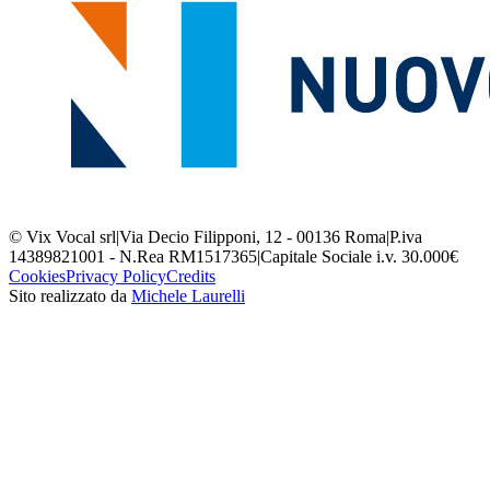
© Vix Vocal srl
|
Via Decio Filipponi, 12 - 00136 Roma
|
P.iva
14389821001 - N.Rea RM1517365
|
Capitale Sociale i.v. 30.000€
Cookies
Privacy Policy
Credits
Sito realizzato da
Michele Laurelli