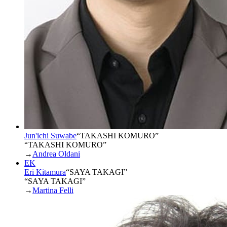
Jun'ichi Suwabe
“
TAKASHI KOMURO
”
“TAKASHI KOMURO”
→
Andrea Oldani
EK
Eri Kitamura
“
SAYA TAKAGI
”
“SAYA TAKAGI”
→
Martina Felli