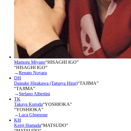
Mamoru Miyano
“
HISAGHI IGO
”
“HISAGHI IGO”
→
Renato Novara
DH
Daisuke Hirakawa (Tatsuya Hirai)
“
TAJIMA
”
“TAJIMA”
→
Stefano Albertini
TK
Takaya Kuroda
“
YOSHIOKA
”
“YOSHIOKA”
→
Luca Ghignone
KH
Kenji Hamada
“
MATSUDO
”
“MATSUDO”