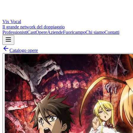
Vix
Vocal
Il grande network del doppiaggio
Professionisti
Cast
Opere
Aziende
Fuoricampo
Chi siamo
Contatti
Catalogo opere