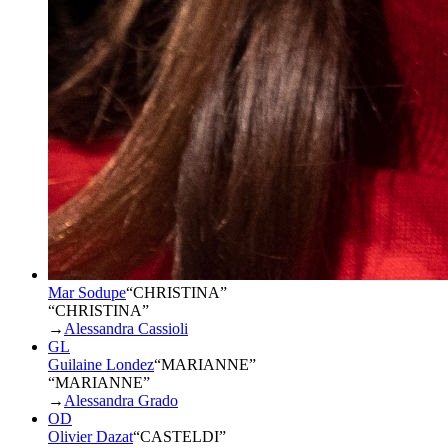
Mar Sodupe
“
CHRISTINA
”
“CHRISTINA”
→
Alessandra Cassioli
GL
Guilaine Londez
“
MARIANNE
”
“MARIANNE”
→
Alessandra Grado
OD
Olivier Dazat
“
CASTELDI
”