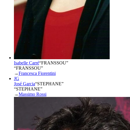
Isabelle Carré
“
FRANSSOU
”
“FRANSSOU”
→
Francesca Fiorentini
JG
José Garcia
“
STEPHANE
”
“STEPHANE”
→
Massimo Rossi