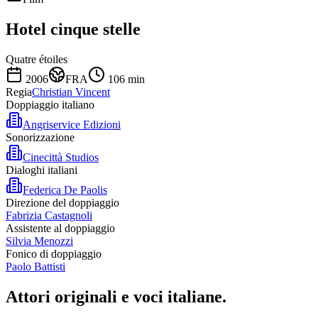
Hotel cinque stelle
Quatre étoiles
2006
FRA
106
min
Regia
Christian Vincent
Doppiaggio italiano
Angriservice Edizioni
Sonorizzazione
Cinecittà Studios
Dialoghi italiani
Federica De Paolis
Direzione del doppiaggio
Fabrizia Castagnoli
Assistente al doppiaggio
Silvia Menozzi
Fonico di doppiaggio
Paolo Battisti
Attori originali e
voci italiane
.