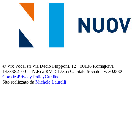
© Vix Vocal srl
|
Via Decio Filipponi, 12 - 00136 Roma
|
P.iva
14389821001 - N.Rea RM1517365
|
Capitale Sociale i.v. 30.000€
Cookies
Privacy Policy
Credits
Sito realizzato da
Michele Laurelli