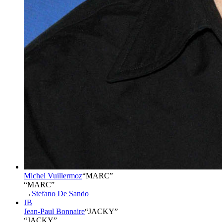
Michel Vuillermoz
“
MARC
”
“MARC”
→
Stefano De Sando
JB
Jean-Paul Bonnaire
“
JACKY
”
“JACKY”