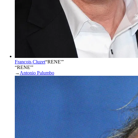
François Cluzet
“
RENE'
”
“RENE'”
→
Antonio Palumbo