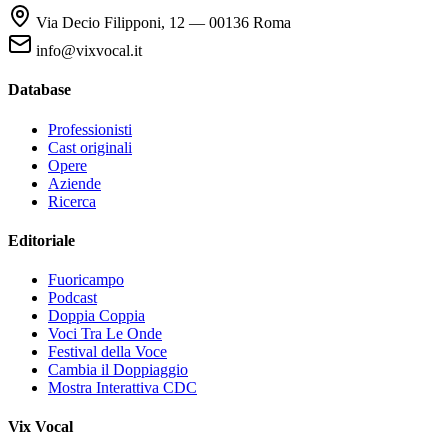
Via Decio Filipponi, 12 — 00136 Roma
info@vixvocal.it
Database
Professionisti
Cast originali
Opere
Aziende
Ricerca
Editoriale
Fuoricampo
Podcast
Doppia Coppia
Voci Tra Le Onde
Festival della Voce
Cambia il Doppiaggio
Mostra Interattiva CDC
Vix Vocal