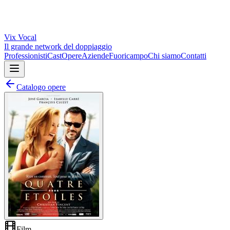
Vix
Vocal
Il grande network del doppiaggio
Professionisti
Cast
Opere
Aziende
Fuoricampo
Chi siamo
Contatti
Catalogo opere
Film