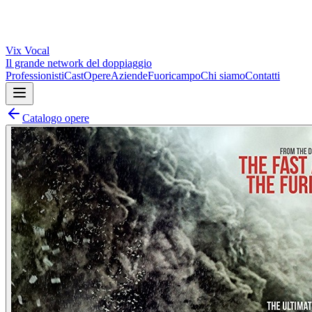
Vix
Vocal
Il grande network del doppiaggio
Professionisti
Cast
Opere
Aziende
Fuoricampo
Chi siamo
Contatti
Catalogo opere