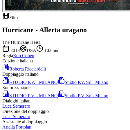
Film
Hurricane - Allerta uragano
The Hurricane Heist
2018
USA
103
min
Regia
Rob Cohen
Edizione italiana
Roberta Ricciardelli
Doppiaggio italiano
STUDIO P.V. - MILANO
Studio P.V. Srl - Milano
Sonorizzazione
STUDIO P.V. - MILANO
Studio P.V. Srl - Milano
Dialoghi italiani
Luca Semeraro
Direzione del doppiaggio
Luca Semeraro
Assistente al doppiaggio
Ariella Portolan