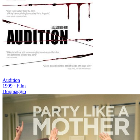
Audition
1999
·
Film
Doppiaggio