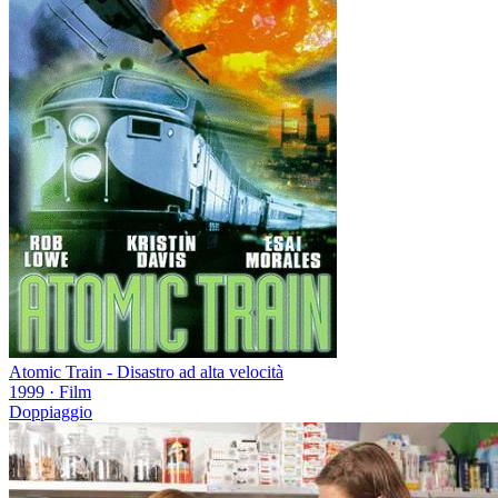
Atomic Train - Disastro ad alta velocità
1999
·
Film
Doppiaggio