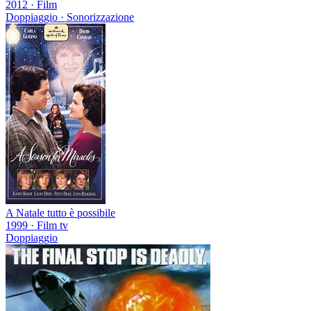
2012
·
Film
Doppiaggio · Sonorizzazione
A Natale tutto è possibile
1999
·
Film tv
Doppiaggio