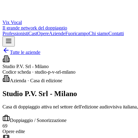
Vix
Vocal
Il grande network del doppiaggio
Professionisti
Cast
Opere
Aziende
Fuoricampo
Chi siamo
Contatti
Tutte le aziende
Studio P.V. Srl - Milano
Codice scheda ·
studio-p-v-srl-milano
Azienda · Casa di edizione
Studio P.V. Srl - Milano
Casa di doppiaggio attiva nel settore dell'edizione audiovisiva italiana
Doppiaggio / Sonorizzazione
69
Opere edite