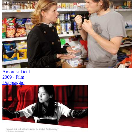
Amore sui tetti
2009
·
Film
Doppiaggio