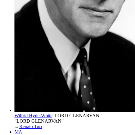
Wilfrid Hyde-White
“
LORD GLENARVAN
”
“LORD GLENARVAN”
→
Renato Turi
MA