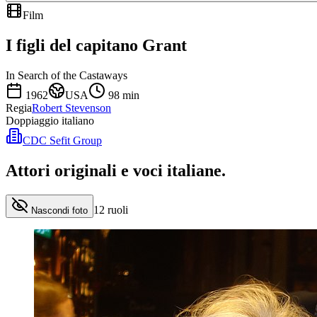
Film
I figli del capitano Grant
In Search of the Castaways
1962
USA
98
min
Regia
Robert Stevenson
Doppiaggio italiano
CDC Sefit Group
Attori originali e
voci italiane
.
12
ruoli
Nascondi foto