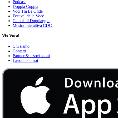
Podcast
Doppia Coppia
Voci Tra Le Onde
Festival della Voce
Cambia il Doppiaggio
Mostra Interattiva CDC
Vix Vocal
Chi siamo
Contatti
Partner & associazioni
Lavora con noi