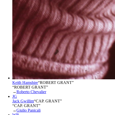
Keith Hamshire
“
ROBERT GRANT
”
“ROBERT GRANT”
→
Roberto Chevalier
JG
Jack Gwillim
“
CAP. GRANT
”
“CAP. GRANT”
→
Giulio Panicali
WB