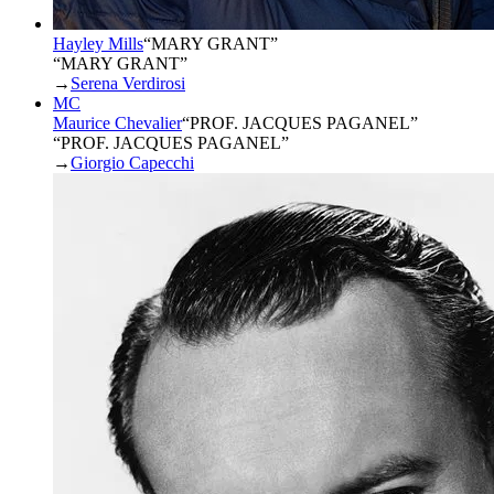
Hayley Mills
“
MARY GRANT
”
“MARY GRANT”
→
Serena Verdirosi
MC
Maurice Chevalier
“
PROF. JACQUES PAGANEL
”
“PROF. JACQUES PAGANEL”
→
Giorgio Capecchi