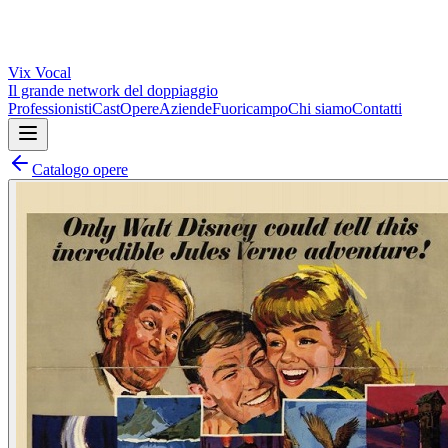
Vix
Vocal
Il grande network del doppiaggio
Professionisti
Cast
Opere
Aziende
Fuoricampo
Chi siamo
Contatti
Catalogo opere