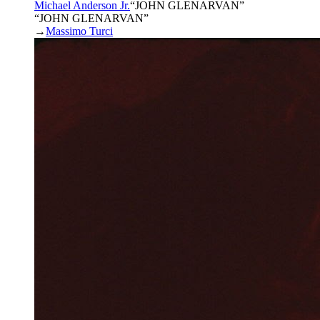
Michael Anderson Jr.
“
JOHN GLENARVAN
”
“JOHN GLENARVAN”
→
Massimo Turci