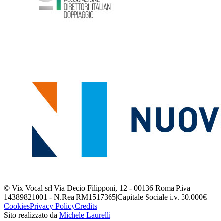
© Vix Vocal srl
|
Via Decio Filipponi, 12 - 00136 Roma
|
P.iva
14389821001 - N.Rea RM1517365
|
Capitale Sociale i.v. 30.000€
Cookies
Privacy Policy
Credits
Sito realizzato da
Michele Laurelli