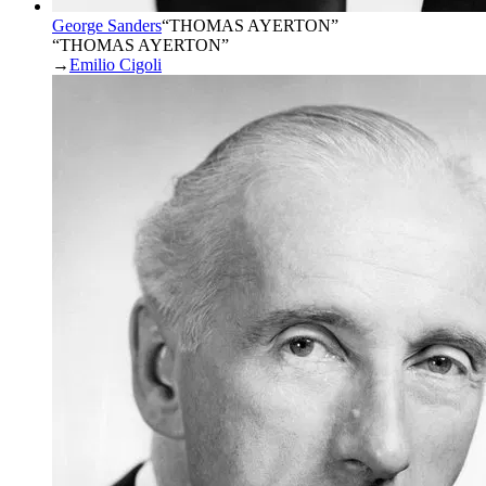
George Sanders
“
THOMAS AYERTON
”
“THOMAS AYERTON”
→
Emilio Cigoli