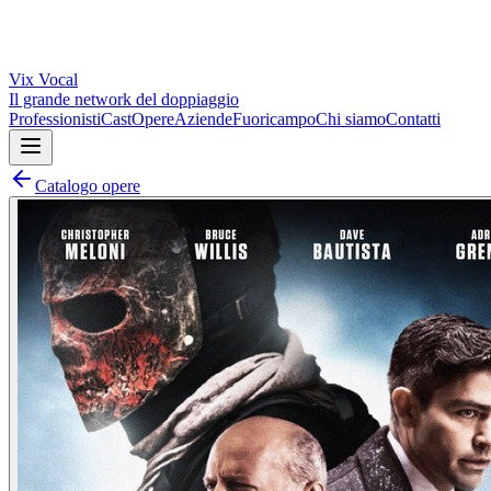
Vix
Vocal
Il grande network del doppiaggio
Professionisti
Cast
Opere
Aziende
Fuoricampo
Chi siamo
Contatti
Catalogo opere