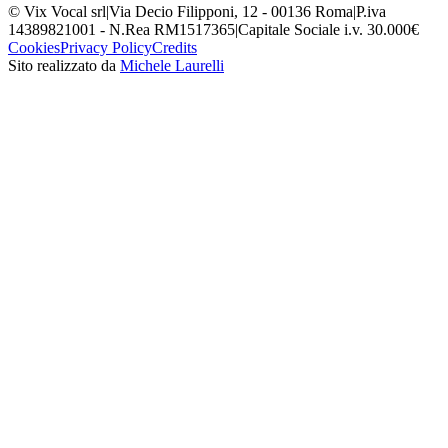
© Vix Vocal srl
|
Via Decio Filipponi, 12 - 00136 Roma
|
P.iva
14389821001 - N.Rea RM1517365
|
Capitale Sociale i.v. 30.000€
Cookies
Privacy Policy
Credits
Sito realizzato da
Michele Laurelli