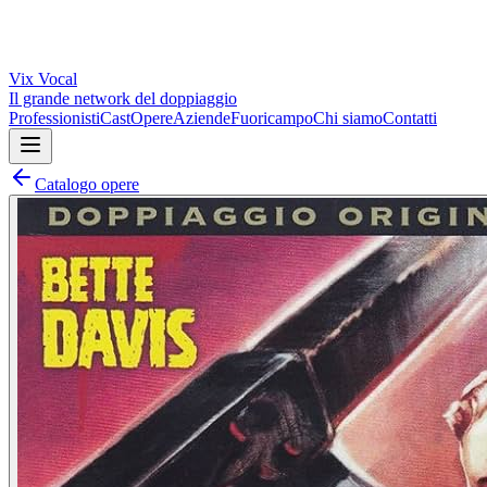
Vix
Vocal
Il grande network del doppiaggio
Professionisti
Cast
Opere
Aziende
Fuoricampo
Chi siamo
Contatti
Catalogo opere