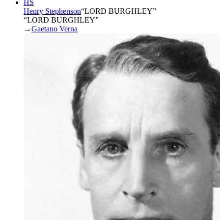
HS
Henry Stephenson
“
LORD BURGHLEY
”
“LORD BURGHLEY”
→
Gaetano Verna