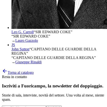
Leo G. Carroll
“
SIR EDWARD COKE
”
“SIR EDWARD COKE”
→
Lauro Gazzolo
JS
John Sutton
“
CAPITANO DELLE GUARDIE DELLA
REGINA
”
“CAPITANO DELLE GUARDIE DELLA REGINA”
→
Giuseppe Rinaldi
Torna al catalogo
Resta in contatto
Iscriviti a
Fuoricampo
, la newsletter del doppiaggio.
Storie di sala, interviste, novità del settore. Una volta al mese, niente
spam.