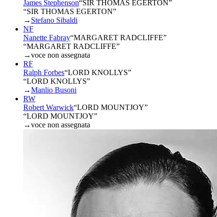
James Stephenson
“
SIR THOMAS EGERTON
”
“SIR THOMAS EGERTON”
→
Stefano Sibaldi
NF
Nanette Fabray
“
MARGARET RADCLIFFE
”
“MARGARET RADCLIFFE”
→
voce non assegnata
RF
Ralph Forbes
“
LORD KNOLLYS
”
“LORD KNOLLYS”
→
Manlio Busoni
RW
Robert Warwick
“
LORD MOUNTJOY
”
“LORD MOUNTJOY”
→
voce non assegnata