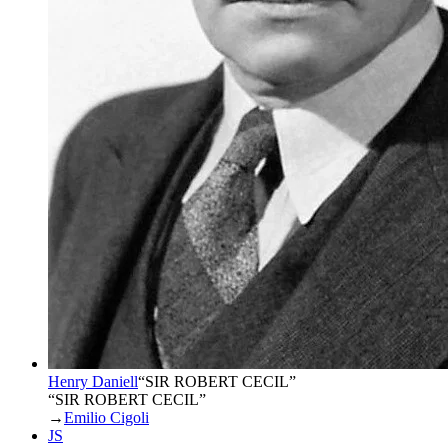
Henry Daniell
“
SIR ROBERT CECIL
”
“SIR ROBERT CECIL”
→
Emilio Cigoli
JS