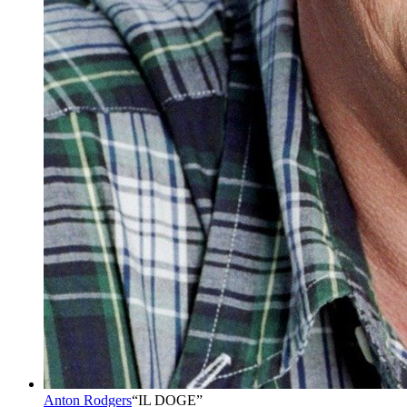
Anton Rodgers
“
IL DOGE
”