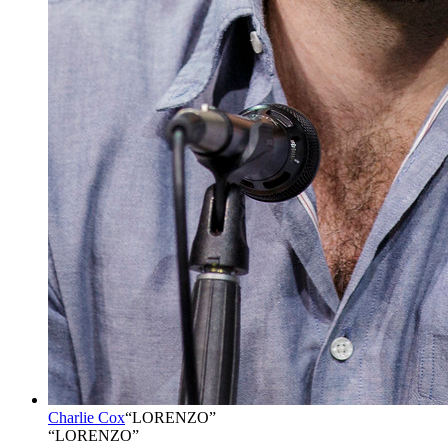
Charlie Cox
“
LORENZO
”
“LORENZO”