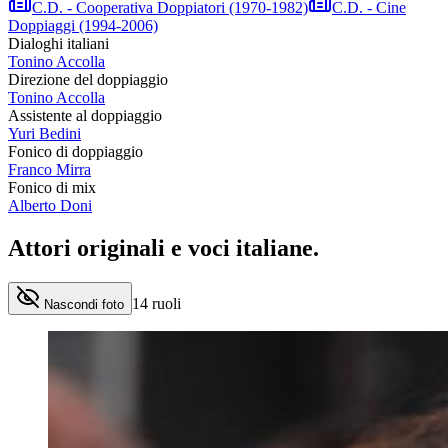
C.D. - Cooperativa Doppiatori (1970-1982)
C.D. - Cine
Doppiaggi (1994-2006)
Dialoghi italiani
Tonino Accolla
Direzione del doppiaggio
Tonino Accolla
Assistente al doppiaggio
Yuri Bedini
Fonico di doppiaggio
Franco Mirra
Fonico di mix
Alberto Doni
Attori originali e
voci italiane
.
14
ruoli
Nascondi foto