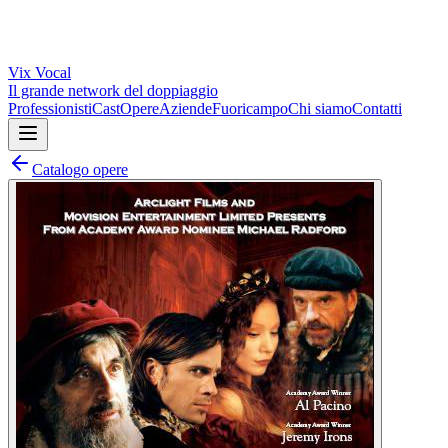
Vix
Vocal
Il grande network del doppiaggio
Professionisti
Cast
Opere
Aziende
Fuoricampo
Chi siamo
Contatti
Catalogo opere