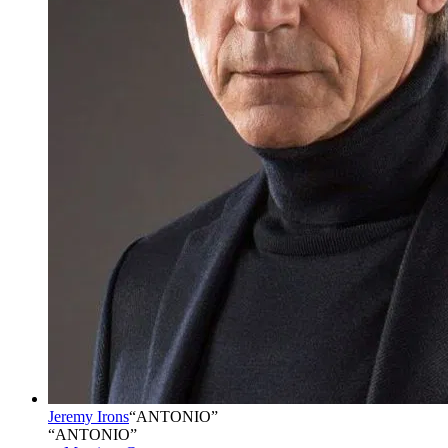
Jeremy Irons
“
ANTONIO
”
“ANTONIO”