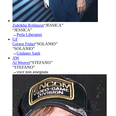
Zuleikha Robinson
“
JESSICA
”
“JESSICA”
→
Perla Liberatori
GF
Gregor Fisher
“
SOLANIO
”
“SOLANIO”
→
Giuliano Santi
AW
Al Weaver
“
STEFANO
”
“STEFANO”
→
voce non assegnata