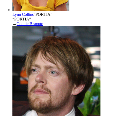
Lynn Collins
“
PORTIA
”
“PORTIA”
→
Connie Bismuto