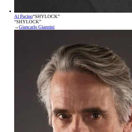
Al Pacino
“
SHYLOCK
”
“SHYLOCK”
→
Giancarlo Giannini