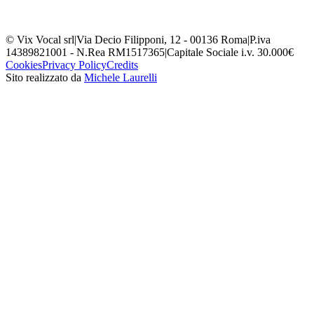
© Vix Vocal srl
|
Via Decio Filipponi, 12 - 00136 Roma
|
P.iva
14389821001 - N.Rea RM1517365
|
Capitale Sociale i.v. 30.000€
Cookies
Privacy Policy
Credits
Sito realizzato da
Michele Laurelli