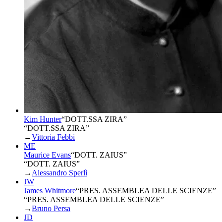
Kim Hunter
“
DOTT.SSA ZIRA
”
“DOTT.SSA ZIRA”
→
Vittoria Febbi
ME
Maurice Evans
“
DOTT. ZAIUS
”
“DOTT. ZAIUS”
→
Alessandro Sperlì
JW
James Whitmore
“
PRES. ASSEMBLEA DELLE SCIENZE
”
“PRES. ASSEMBLEA DELLE SCIENZE”
→
Bruno Persa
JD