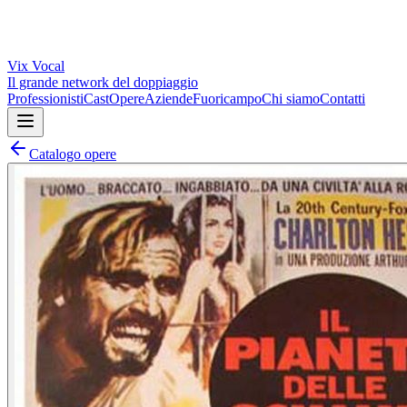
Vix
Vocal
Il grande network del doppiaggio
Professionisti
Cast
Opere
Aziende
Fuoricampo
Chi siamo
Contatti
Catalogo opere