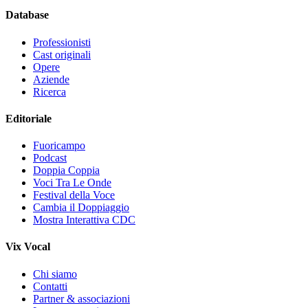
Database
Professionisti
Cast originali
Opere
Aziende
Ricerca
Editoriale
Fuoricampo
Podcast
Doppia Coppia
Voci Tra Le Onde
Festival della Voce
Cambia il Doppiaggio
Mostra Interattiva CDC
Vix Vocal
Chi siamo
Contatti
Partner & associazioni