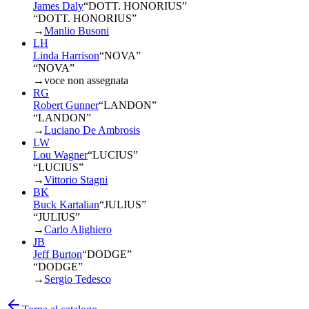
James Daly
“
DOTT. HONORIUS
”
“DOTT. HONORIUS”
→
Manlio Busoni
LH
Linda Harrison
“
NOVA
”
“NOVA”
→
voce non assegnata
RG
Robert Gunner
“
LANDON
”
“LANDON”
→
Luciano De Ambrosis
LW
Lou Wagner
“
LUCIUS
”
“LUCIUS”
→
Vittorio Stagni
BK
Buck Kartalian
“
JULIUS
”
“JULIUS”
→
Carlo Alighiero
JB
Jeff Burton
“
DODGE
”
“DODGE”
→
Sergio Tedesco