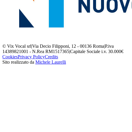
© Vix Vocal srl
|
Via Decio Filipponi, 12 - 00136 Roma
|
P.iva
14389821001 - N.Rea RM1517365
|
Capitale Sociale i.v. 30.000€
Cookies
Privacy Policy
Credits
Sito realizzato da
Michele Laurelli