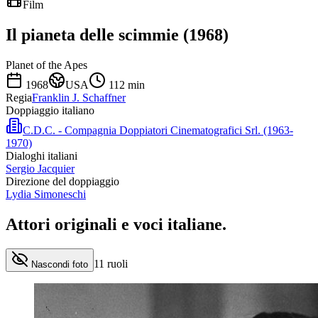
Film
Il pianeta delle scimmie (1968)
Planet of the Apes
1968
USA
112
min
Regia
Franklin J. Schaffner
Doppiaggio italiano
C.D.C. - Compagnia Doppiatori Cinematografici Srl. (1963-
1970)
Dialoghi italiani
Sergio Jacquier
Direzione del doppiaggio
Lydia Simoneschi
Attori originali e
voci italiane
.
11
ruoli
Nascondi foto