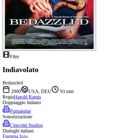
Film
Indiavolato
Bedazzled
2000
USA, DEU
93
min
Regia
Harold Ramis
Doppiaggio italiano
Pumaisdue
Sonorizzazione
Cinecittà Studios
Dialoghi italiani
Fiamma Izzo