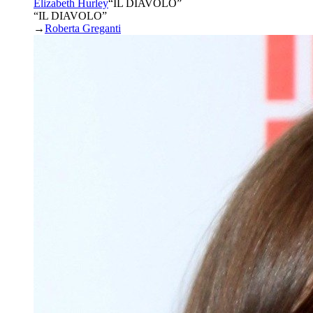
Elizabeth Hurley
“
IL DIAVOLO
”
“IL DIAVOLO”
→
Roberta Greganti