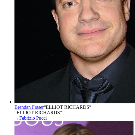
Brendan Fraser
“
ELLIOT RICHARDS
”
“ELLIOT RICHARDS”
→
Fabrizio Pucci