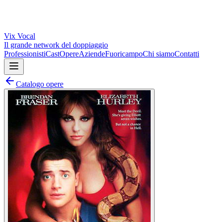
Vix
Vocal
Il grande network del doppiaggio
Professionisti
Cast
Opere
Aziende
Fuoricampo
Chi siamo
Contatti
Catalogo opere