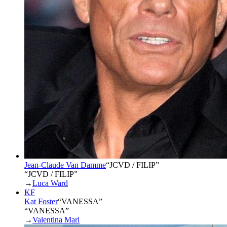
Jean-Claude Van Damme
“
JCVD / FILIP
”
“JCVD / FILIP”
→
Luca Ward
KF
Kat Foster
“
VANESSA
”
“VANESSA”
→
Valentina Mari