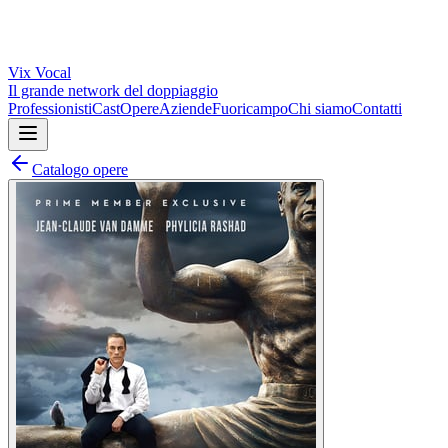
Vix
Vocal
Il grande network del doppiaggio
Professionisti
Cast
Opere
Aziende
Fuoricampo
Chi siamo
Contatti
Catalogo opere