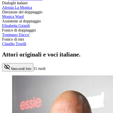
Dialoghi italiani
Alessia La Monica
Direzione del doppiaggio
Monica Ward
Assistente al doppiaggio
Elisabetta Girardi
Fonico di doppiaggio
Tommaso Dacco'
Fonico di mix
Claudio Toselli
Attori originali e
voci italiane
.
11
ruoli
Nascondi foto