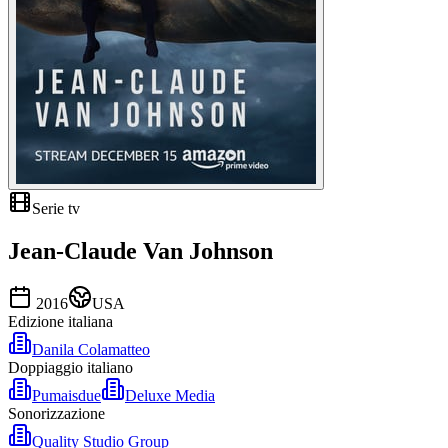
Serie tv
Jean-Claude Van Johnson
2016
USA
Edizione italiana
Danila Colamatteo
Doppiaggio italiano
Pumaisdue
Deluxe Media
Sonorizzazione
Quality Studio Group