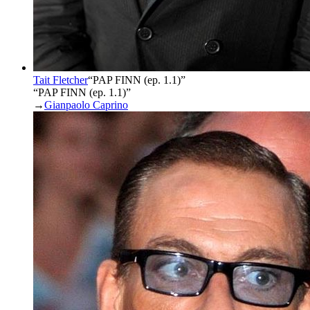
Tait Fletcher
“
PAP FINN (ep. 1.1)
”
“PAP FINN (ep. 1.1)”
→
Gianpaolo Caprino