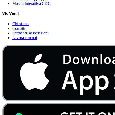
Mostra Interattiva CDC
Vix Vocal
Chi siamo
Contatti
Partner & associazioni
Lavora con noi