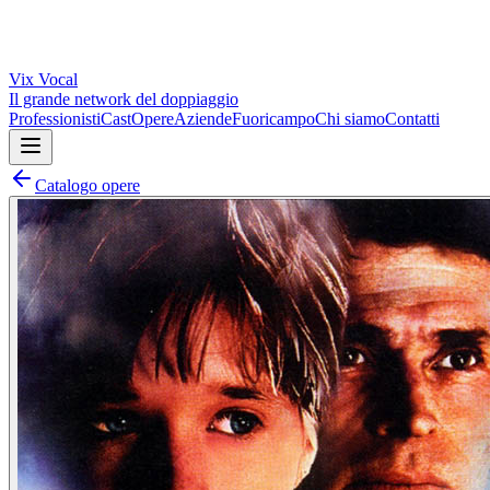
Vix
Vocal
Il grande network del doppiaggio
Professionisti
Cast
Opere
Aziende
Fuoricampo
Chi siamo
Contatti
Catalogo opere