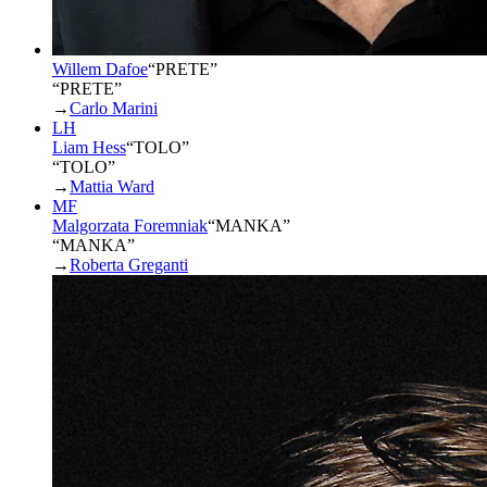
Willem Dafoe
“
PRETE
”
“PRETE”
→
Carlo Marini
LH
Liam Hess
“
TOLO
”
“TOLO”
→
Mattia Ward
MF
Malgorzata Foremniak
“
MANKA
”
“MANKA”
→
Roberta Greganti