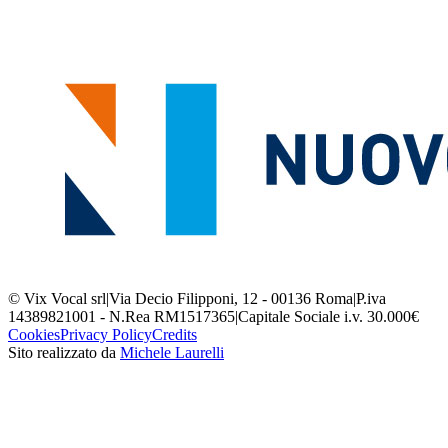
© Vix Vocal srl
|
Via Decio Filipponi, 12 - 00136 Roma
|
P.iva
14389821001 - N.Rea RM1517365
|
Capitale Sociale i.v. 30.000€
Cookies
Privacy Policy
Credits
Sito realizzato da
Michele Laurelli