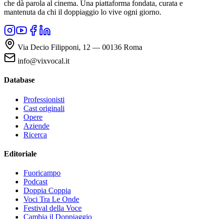
che dà parola al cinema. Una piattaforma fondata, curata e
mantenuta da chi il doppiaggio lo vive ogni giorno.
Via Decio Filipponi, 12 — 00136 Roma
info@vixvocal.it
Database
Professionisti
Cast originali
Opere
Aziende
Ricerca
Editoriale
Fuoricampo
Podcast
Doppia Coppia
Voci Tra Le Onde
Festival della Voce
Cambia il Doppiaggio