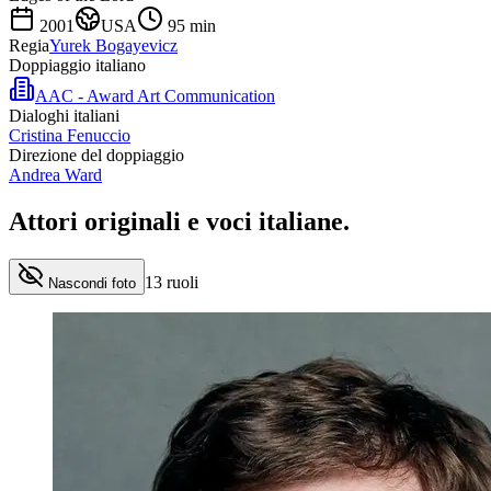
2001
USA
95
min
Regia
Yurek Bogayevicz
Doppiaggio italiano
AAC - Award Art Communication
Dialoghi italiani
Cristina Fenuccio
Direzione del doppiaggio
Andrea Ward
Attori originali e
voci italiane
.
13
ruoli
Nascondi foto