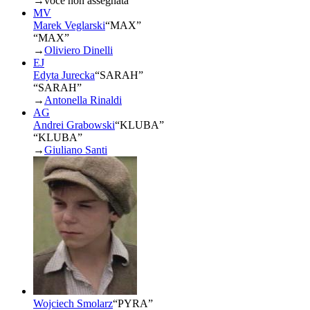
→
voce non assegnata
MV
Marek Veglarski
“
MAX
”
“MAX”
→
Oliviero Dinelli
EJ
Edyta Jurecka
“
SARAH
”
“SARAH”
→
Antonella Rinaldi
AG
Andrei Grabowski
“
KLUBA
”
“KLUBA”
→
Giuliano Santi
Wojciech Smolarz
“
PYRA
”