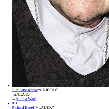
Olaf Lubaszenko
“
GNIECIO
”
“GNIECIO”
→
Andrea Ward
RB
Richard Banel
“
VLADEK
”