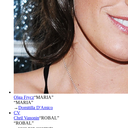
Olga Frycz
“
MARIA
”
“MARIA”
→
Domitilla D'Amico
CV
Chril Vanonin
“
ROBAL
”
“ROBAL”