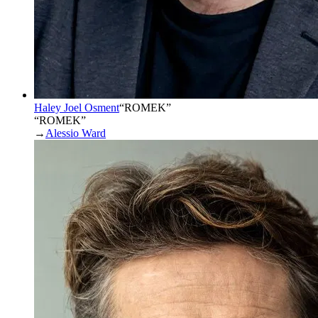
Haley Joel Osment
“
ROMEK
”
“ROMEK”
→
Alessio Ward