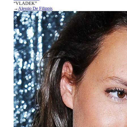
“VLADEK”
→
Alessio De Filippis