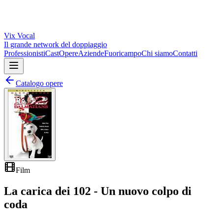
Vix
Vocal
Il grande network del doppiaggio
Professionisti
Cast
Opere
Aziende
Fuoricampo
Chi siamo
Contatti
Catalogo opere
Film
La carica dei 102 - Un nuovo colpo di
coda