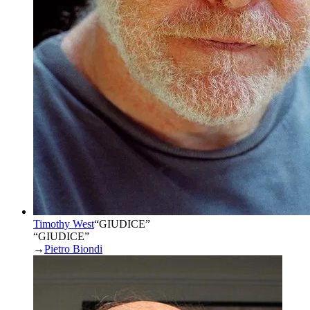
Timothy West
“
GIUDICE
”
“GIUDICE”
→
Pietro Biondi