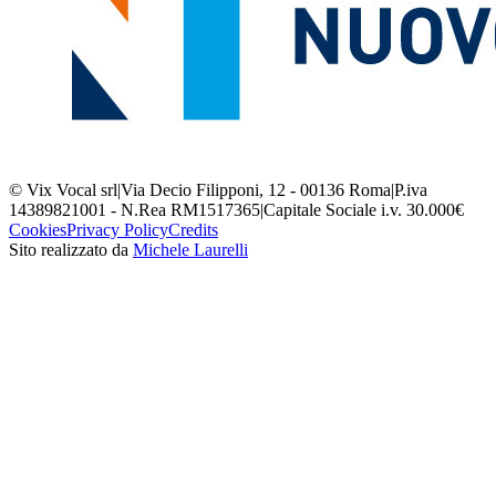
© Vix Vocal srl
|
Via Decio Filipponi, 12 - 00136 Roma
|
P.iva
14389821001 - N.Rea RM1517365
|
Capitale Sociale i.v. 30.000€
Cookies
Privacy Policy
Credits
Sito realizzato da
Michele Laurelli