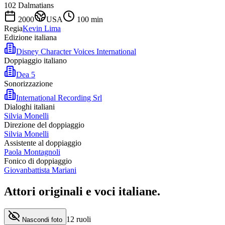
102 Dalmatians
2000
USA
100
min
Regia
Kevin Lima
Edizione italiana
Disney Character Voices International
Doppiaggio italiano
Dea 5
Sonorizzazione
International Recording Srl
Dialoghi italiani
Silvia Monelli
Direzione del doppiaggio
Silvia Monelli
Assistente al doppiaggio
Paola Montagnoli
Fonico di doppiaggio
Giovanbattista Mariani
Attori originali e
voci italiane
.
12
ruoli
Nascondi foto