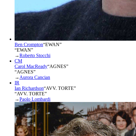
Ben Crompton
“
EWAN
”
“EWAN”
→
Roberto Stocchi
CM
Carol MacReady
“
AGNES
”
“AGNES”
→
Aurora Cancian
IR
Ian Richardson
“
AVV. TORTE
”
“AVV. TORTE”
→
Paolo Lombardi