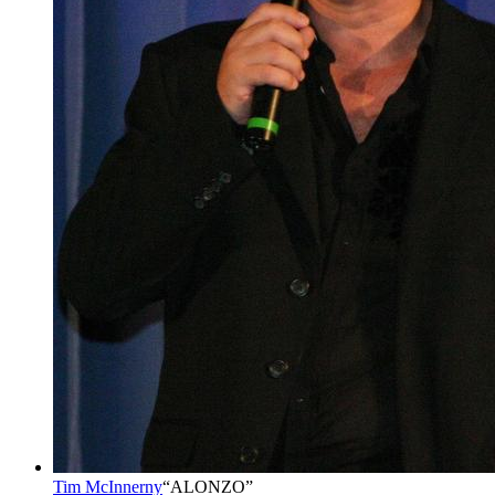
Tim McInnerny
“
ALONZO
”