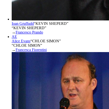
Ioan Gruffudd
“
KEVIN SHEPERD
”
“KEVIN SHEPERD”
→
Francesco Prando
AE
Alice Evans
“
CHLOE SIMON
”
“CHLOE SIMON”
→
Francesca Fiorentini