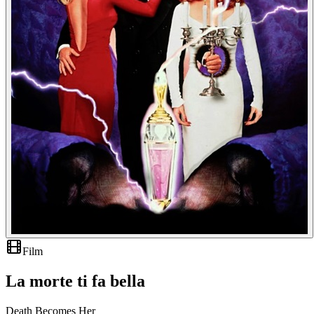
Film
La morte ti fa bella
Death Becomes Her