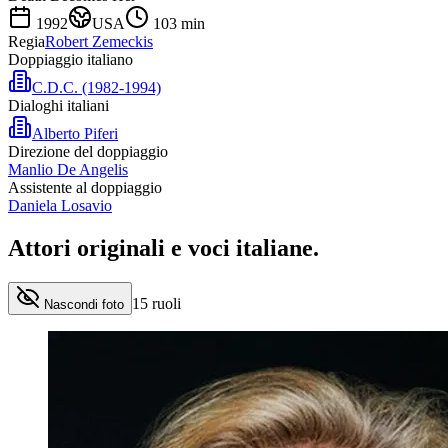
1992
USA
103
min
Regia
Robert Zemeckis
Doppiaggio italiano
C.D.C. (1982-1994)
Dialoghi italiani
Alberto Piferi
Direzione del doppiaggio
Manlio De Angelis
Assistente al doppiaggio
Daniela Losavio
Attori originali e
voci italiane
.
15
ruoli
Nascondi foto