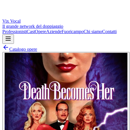
Vix
Vocal
Il grande network del doppiaggio
Professionisti
Cast
Opere
Aziende
Fuoricampo
Chi siamo
Contatti
Catalogo opere