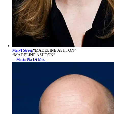
Meryl Streep
“
MADELINE ASHTON
”
“MADELINE ASHTON”
→
Maria Pia Di Meo