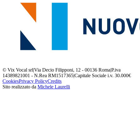
© Vix Vocal srl
|
Via Decio Filipponi, 12 - 00136 Roma
|
P.iva
14389821001 - N.Rea RM1517365
|
Capitale Sociale i.v. 30.000€
Cookies
Privacy Policy
Credits
Sito realizzato da
Michele Laurelli