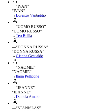
—
“
IVAN
”
“IVAN”
→
Lorenzo Vantaggio
—
“
UOMO RUSSO
”
“UOMO RUSSO”
→
Teo Bellia
—
“
DONNA RUSSA
”
“DONNA RUSSA”
→
Gianna Gesualdo
—
“
NAOMIE
”
“NAOMIE”
→
Ilaria Pellicone
—
“
JEANNE
”
“JEANNE”
→
Daniela Amato
—
“
STANISLAS
”