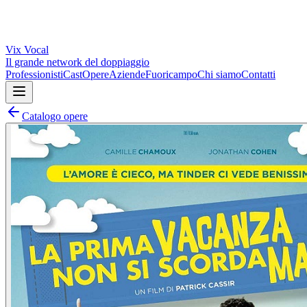
Vix
Vocal
Il grande network del doppiaggio
Professionisti
Cast
Opere
Aziende
Fuoricampo
Chi siamo
Contatti
Catalogo opere