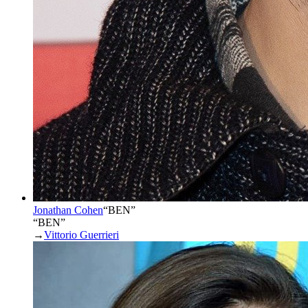
Jonathan Cohen
“
BEN
”
“BEN”
→
Vittorio Guerrieri