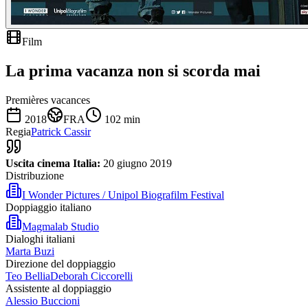
Film
La prima vacanza non si scorda mai
Premières vacances
2018
FRA
102
min
Regia
Patrick Cassir
Uscita cinema Italia:
20 giugno 2019
Distribuzione
I Wonder Pictures / Unipol Biografilm Festival
Doppiaggio italiano
Magmalab Studio
Dialoghi italiani
Marta Buzi
Direzione del doppiaggio
Teo Bellia
Deborah Ciccorelli
Assistente al doppiaggio
Alessio Buccioni