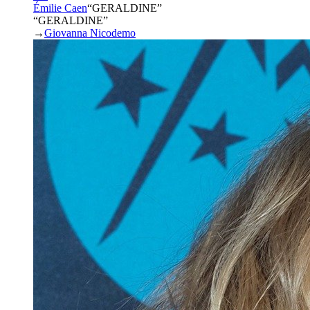
Émilie Caen
“
GERALDINE
”
“GERALDINE”
→
Giovanna Nicodemo