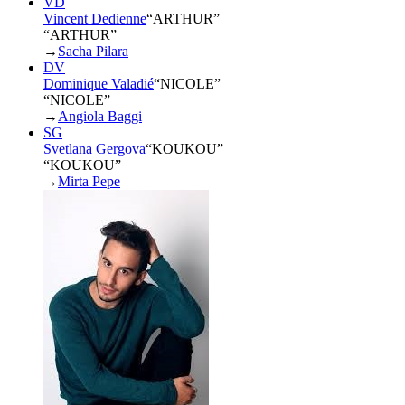
VD
Vincent Dedienne
“
ARTHUR
”
“ARTHUR”
→
Sacha Pilara
DV
Dominique Valadié
“
NICOLE
”
“NICOLE”
→
Angiola Baggi
SG
Svetlana Gergova
“
KOUKOU
”
“KOUKOU”
→
Mirta Pepe