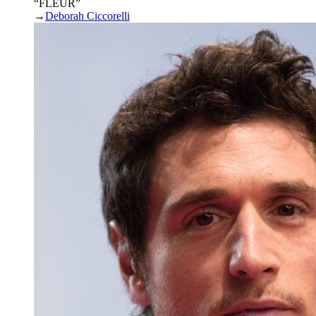
“FLEUR”
→
Deborah Ciccorelli