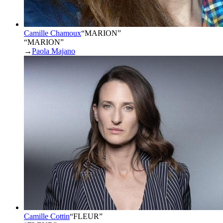
Camille Chamoux
“
MARION
”
“MARION”
→
Paola Majano
Camille Cottin
“
FLEUR
”