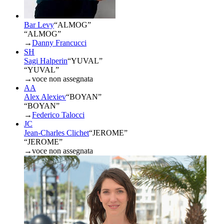
Bar Levy
“
ALMOG
”
“ALMOG”
→
Danny Francucci
SH
Sagi Halperin
“
YUVAL
”
“YUVAL”
→
voce non assegnata
AA
Alex Alexiev
“
BOYAN
”
“BOYAN”
→
Federico Talocci
JC
Jean-Charles Clichet
“
JEROME
”
“JEROME”
→
voce non assegnata