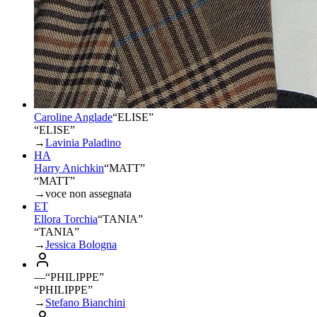
Caroline Anglade
“
ELISE
”
“ELISE”
→
Lavinia Paladino
HA
Harry Anichkin
“
MATT
”
“MATT”
→
voce non assegnata
ET
Ellora Torchia
“
TANIA
”
“TANIA”
→
Jessica Bologna
—
“
PHILIPPE
”
“PHILIPPE”
→
Stefano Bianchini